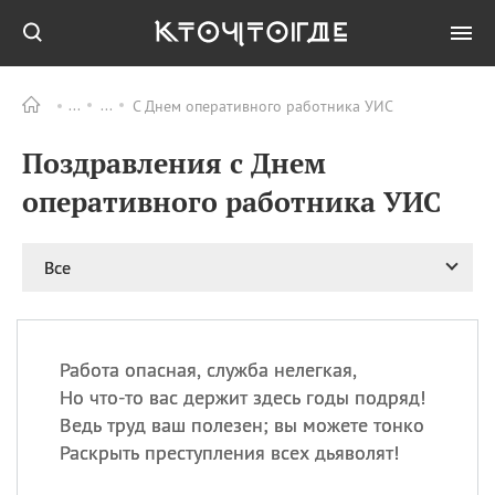
С Днем оперативного работника УИС
Все
ПРАЗДНИКИ
Поздравления с Днем
06.08
Преображение
Господне у западных
оперативного работника УИС
христиан
06.08
День памяти
благоверных князей
Все
Бориса и Глеба, во
святом Крещении
Романа и Давида
07.08
День ассирийских
Работа опасная, служба нелегкая,
мучеников
Но что-то вас держит здесь годы подряд!
07.08
Национальный день
Ведь труд ваш полезен; вы можете тонко
маяка
Раскрыть преступления всех дьяволят!
07.08
Годовщина битвы при
Бояка