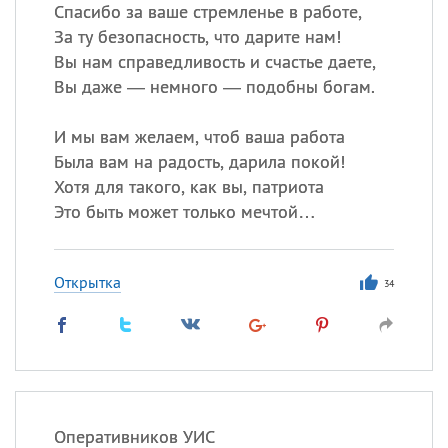
Спасибо за ваше стремленье в работе,
За ту безопасность, что дарите нам!
Вы нам справедливость и счастье даете,
Все
ИМЕНА
Вы даже — немного — подобны богам.
Сегодня празднуют именины
И мы вам желаем, чтоб ваша работа
Анатолий
, Афанасий,
Борис
Была вам на радость, дарила покой!
,
Еще
Хотя для такого, как вы, патриота
Это быть может только мечтой…
Кристина
Открытка
34
Посмотреть значение
и
происхождение
Оперативников УИС