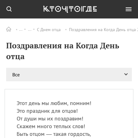
С Днем отца
Поздравления на Когда День отца 
Все
ПРАЗДНИКИ
Поздравления на Когда День
08.08
День «Счастье
случается» (Happiness
отца
Happens Day)
08.08
День мира в Аугсбурге
Все
08.08
Ермолаев день
09.08
День святого
великомученика
Пантелеймона –
Этот день мы любим, помним!
покровителя всех
врачей и целителя
Это праздник для отцов!
больных
От души мы их поздравим!
09.08
День книголюбов (Book
Скажем много теплых слов!
Lovers Day)
Быть отцом — такая гордость,