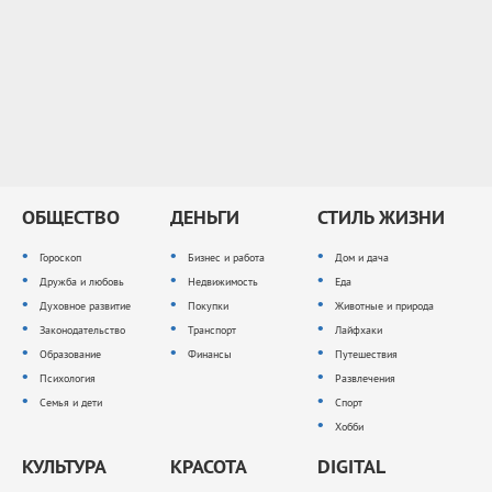
ОБЩЕСТВО
ДЕНЬГИ
СТИЛЬ ЖИЗНИ
Гороскоп
Бизнес и работа
Дом и дача
Дружба и любовь
Недвижимость
Еда
Духовное развитие
Покупки
Животные и природа
Законодательство
Транспорт
Лайфхаки
Образование
Финансы
Путешествия
Психология
Развлечения
Семья и дети
Спорт
Хобби
КУЛЬТУРА
КРАСОТА
DIGITAL