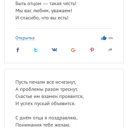
Быть отцом — такая честь!
Мы вас любим, уважаем!
Все
ИМЕНА
И спасибо, что вы есть!
Сегодня празднуют именины
Открытка
354
Александр
,
Макар
Анна
Посмотреть значение
и
происхождение
Пусть печали все исчезнут,
А проблемы разом треснут.
Счастье им взамен проявится,
И успех пускай объявится.
С днём отца я поздравляю,
Понимания тебе желаю.