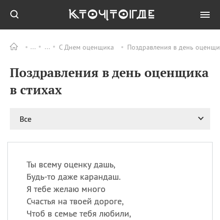
С Днем оценщика
Поздравления в день оценщик
Все
ПРАЗДНИКИ
Поздравления в день оценщика
06.08
Преображение
Господне у западных
в стихах
христиан
06.08
День памяти
благоверных князей
Все
Бориса и Глеба, во
святом Крещении
Романа и Давида
07.08
День ассирийских
Ты всему оценку дашь,
мучеников
Будь-то даже карандаш.
07.08
Национальный день
Я тебе желаю много
маяка
Счастья на твоей дороге,
07.08
Годовщина битвы при
Чтоб в семье тебя любили,
Бояка