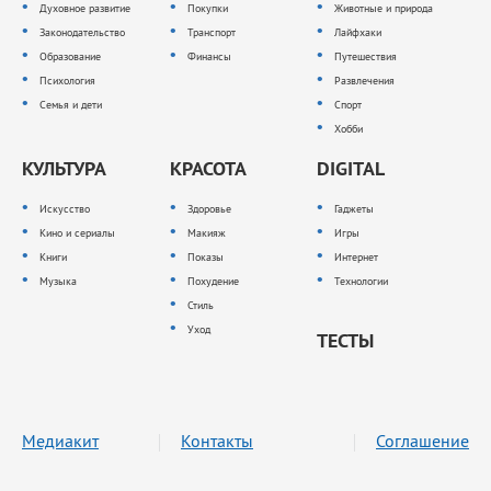
Духовное развитие
Покупки
Животные и природа
Законодательство
Транспорт
Лайфхаки
Образование
Финансы
Путешествия
Психология
Развлечения
Семья и дети
Спорт
Хобби
КУЛЬТУРА
КРАСОТА
DIGITAL
Искусство
Здоровье
Гаджеты
Кино и сериалы
Макияж
Игры
Книги
Показы
Интернет
Музыка
Похудение
Технологии
Стиль
Уход
ТЕСТЫ
Медиакит
Контакты
Соглашение