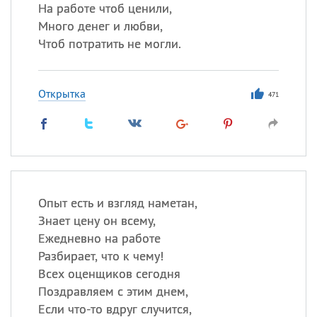
На работе чтоб ценили,
Много денег и любви,
Чтоб потратить не могли.
Все
ИМЕНА
Сегодня празднуют именины
Открытка
471
Анатолий
, Афанасий,
Борис
,
Еще
Кристина
Опыт есть и взгляд наметан,
Посмотреть значение
и
Знает цену он всему,
происхождение
Ежедневно на работе
Разбирает, что к чему!
Всех оценщиков сегодня
Поздравляем с этим днем,
Если что-то вдруг случится,