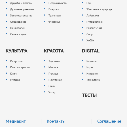
Дружба и любовь
Недвижимость
Еда
Духовное развитие
Покупки
Животные и природа
Законодательство
Транспорт
Лайфхаки
Образование
Финансы
Путешествия
Психология
Развлечения
Семья и дети
Спорт
Хобби
КУЛЬТУРА
КРАСОТА
DIGITAL
Искусство
Здоровье
Гаджеты
Кино и сериалы
Макияж
Игры
Книги
Показы
Интернет
Музыка
Похудение
Технологии
Стиль
Уход
ТЕСТЫ
Медиакит
Контакты
Соглашение