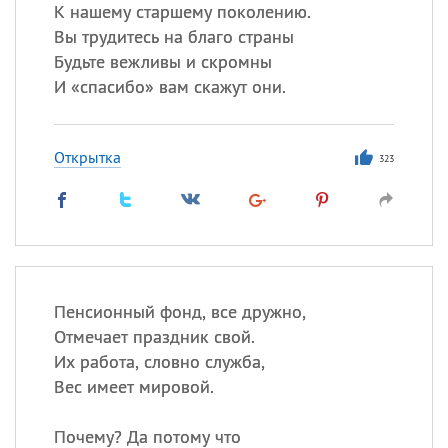
К нашему старшему поколению.
Вы трудитесь на благо страны
Будьте вежливы и скромны
Все
ИМЕНА
И «спасибо» вам скажут они.
Сегодня празднуют именины
Открытка
Анатолий
, Афанасий,
Борис
323
,
Еще
Кристина
Посмотреть значение
и
Пенсионный фонд, все дружно,
происхождение
Отмечает праздник свой.
Их работа, словно служба,
Вес имеет мировой.
Почему? Да потому что