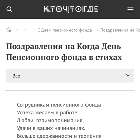
С Днем пенсионного фонда
Поздравления на Ко
Все
ПРАЗДНИКИ
Поздравления на Когда День
06.08
Преображение
Господне у западных
Пенсионного фонда в стихах
христиан
06.08
День памяти
благоверных князей
Все
Бориса и Глеба, во
святом Крещении
Романа и Давида
07.08
День ассирийских
Сотрудникам пенсионного фонда
мучеников
Успеха желаем в работе,
07.08
Национальный день
Любви, взаимопонимания,
маяка
Удачи в ваших начинаниях.
07.08
Годовщина битвы при
Больше сдержанности и терпения
Бояка