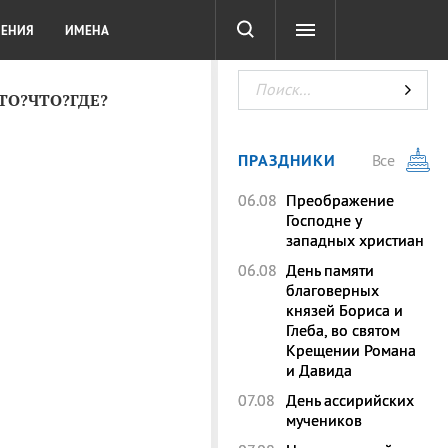
СОТА
DIGITAL
ТЕСТЫ
ЛЕНИЯ
ИМЕНА
КТО?ЧТО?ГДЕ?
ПРАЗДНИКИ
Все
06.08
Преображение
Господне у
западных христиан
06.08
День памяти
благоверных
князей Бориса и
Глеба, во святом
Крещении Романа
и Давида
07.08
День ассирийских
мучеников