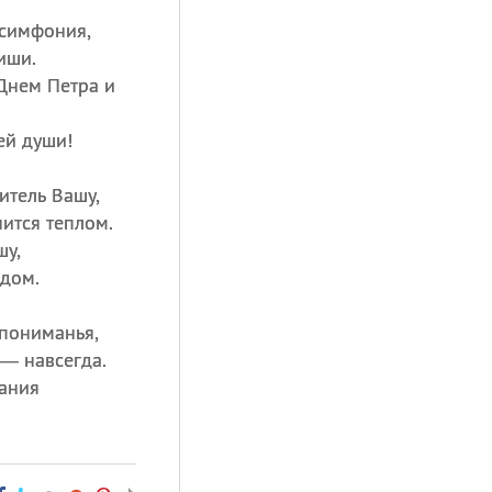
 симфония,
иши.
Днем Петра и
ей души!
итель Вашу,
ится теплом.
шу,
дом.
пониманья,
— навсегда.
ания