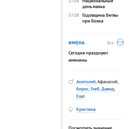
07.08
Национальный
день маяка
07.08
Годовщина битвы
при Бояка
ИМЕНА
Все
Сегодня празднуют
именины
Анатолий
, Афанасий,
Борис
,
Глеб
,
Давид
,
Еще
Кристина
Посмотреть значение