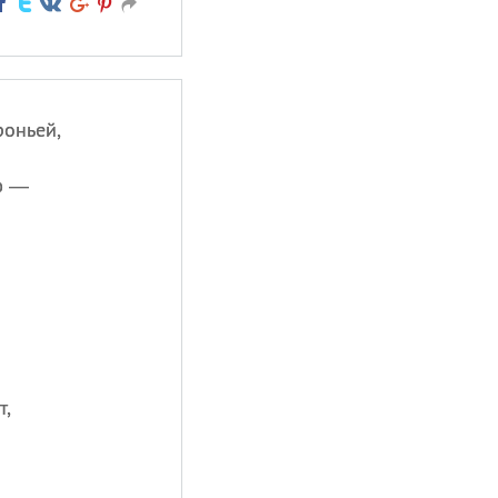
роньей,
ю —
т,