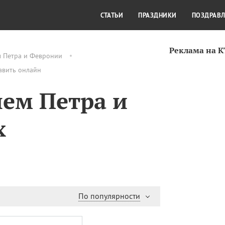
СТИЛЬ ЖИЗНИ
КУЛЬТУРА
КРА
СТАТЬИ
ПРАЗДНИКИ
ПОЗДРАВ
Реклама на 
м Петра и Февронии
авить онлайн
нем Петра и
х
По популярности