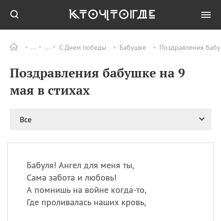
С Днем победы
Бабушке
Поздравления бабуш
Все
ПРАЗДНИКИ
Поздравления бабушке на 9
09.08
День памяти
великомученика и
мая в стихах
целителя Пантелеимона
11.08
Рождество святителя
Николая Чудотворца
Все
11.08
День «мусорной еды»
11.08
День полета на
воздушном шарике
Бабуля! Ангел для меня ты,
11.08
День Святой Клары —
Сама забота и любовь!
покровительницы
А помнишь на войне когда-то,
телевидения
Где проливалась наших кровь,