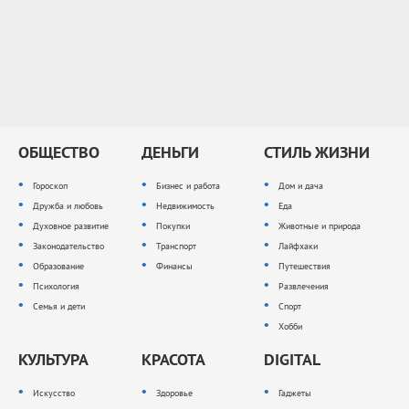
ОБЩЕСТВО
ДЕНЬГИ
СТИЛЬ ЖИЗНИ
Гороскоп
Бизнес и работа
Дом и дача
Дружба и любовь
Недвижимость
Еда
Духовное развитие
Покупки
Животные и природа
Законодательство
Транспорт
Лайфхаки
Образование
Финансы
Путешествия
Психология
Развлечения
Семья и дети
Спорт
Хобби
КУЛЬТУРА
КРАСОТА
DIGITAL
Искусство
Здоровье
Гаджеты