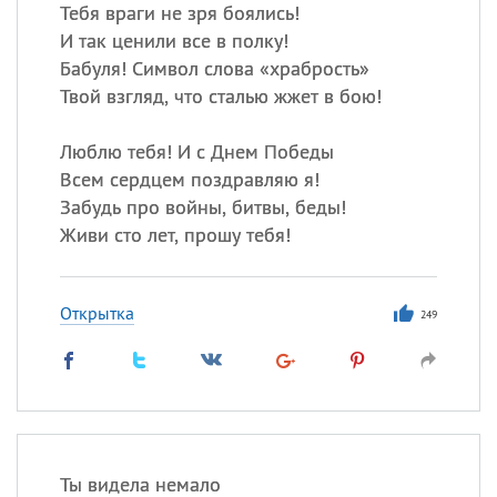
Все
ИМЕНА
Тебя враги не зря боялись!
И так ценили все в полку!
Сегодня празднуют именины
Бабуля! Символ слова «храбрость»
Твой взгляд, что сталью жжет в бою!
Герман
,
Иван
,
Клим
,
Еще
Люблю тебя! И с Днем Победы
Анфиса
Всем сердцем поздравляю я!
Забудь про войны, битвы, беды!
Посмотреть значение
и
Живи сто лет, прошу тебя!
происхождение
Открытка
249
Ты видела немало