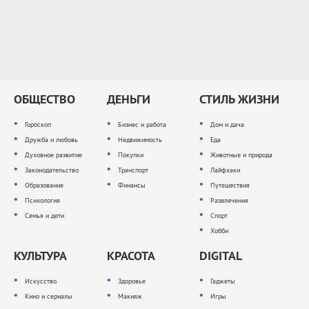
ОБЩЕСТВО
ДЕНЬГИ
СТИЛЬ ЖИЗНИ
Гороскоп
Бизнес и работа
Дом и дача
Дружба и любовь
Недвижимость
Еда
Духовное развитие
Покупки
Животные и природа
Законодательство
Транспорт
Лайфхаки
Образование
Финансы
Путешествия
Психология
Развлечения
Семья и дети
Спорт
Хобби
КУЛЬТУРА
КРАСОТА
DIGITAL
Искусство
Здоровье
Гаджеты
Кино и сериалы
Макияж
Игры