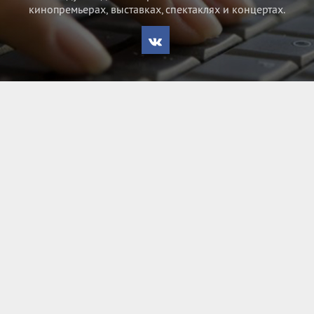
кинопремьерах, выставках, спектаклях и концертах.