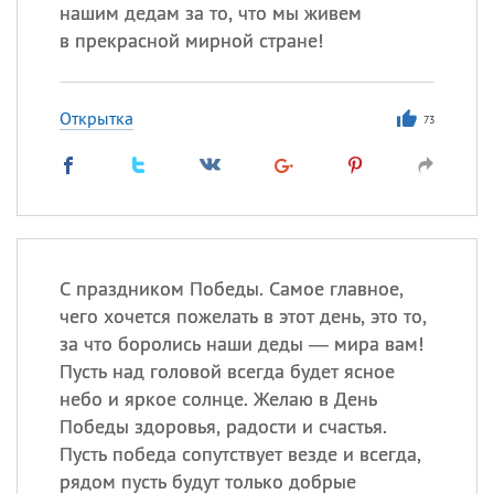
нашим дедам за то, что мы живем
в прекрасной мирной стране!
Все
ИМЕНА
Сегодня празднуют именины
Открытка
73
Анатолий
, Афанасий,
Борис
,
Еще
Кристина
С праздником Победы. Самое главное,
чего хочется пожелать в этот день, это то,
Посмотреть значение
и
за что боролись наши деды — мира вам!
происхождение
Пусть над головой всегда будет ясное
небо и яркое солнце. Желаю в День
Победы здоровья, радости и счастья.
Пусть победа сопутствует везде и всегда,
рядом пусть будут только добрые