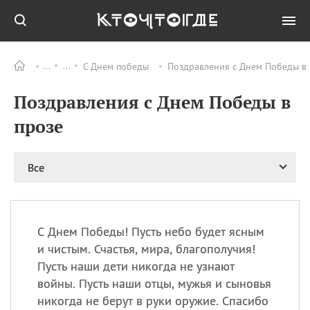
С Днем победы
Поздравления с Днем Победы в 
Все
ПРАЗДНИКИ
Поздравления с Днем Победы в
06.08
Преображение
Господне у западных
прозе
христиан
06.08
День памяти
благоверных князей
Все
Бориса и Глеба, во
святом Крещении
Романа и Давида
07.08
День ассирийских
С Днем Победы! Пусть небо будет ясным
мучеников
и чистым. Счастья, мира, благополучия!
07.08
Национальный день
Пусть наши дети никогда не узнают
маяка
войны. Пусть наши отцы, мужья и сыновья
07.08
Годовщина битвы при
никогда не берут в руки оружие. Спасибо
Бояка