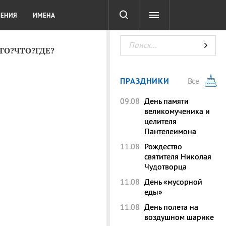
СОТА
DIGITAL
ТЕСТЫ
ЛЕНИЯ
ИМЕНА
КТО?ЧТО?ГДЕ?
ПРАЗДНИКИ
Все
09.08
День памяти
великомученика и
целителя
Пантелеимона
11.08
Рождество
святителя Николая
Чудотворца
11.08
День «мусорной
еды»
11.08
День полета на
воздушном шарике