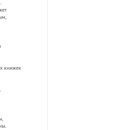
.
жет
ым,
ы
ых книжек
.
ы,
ны.