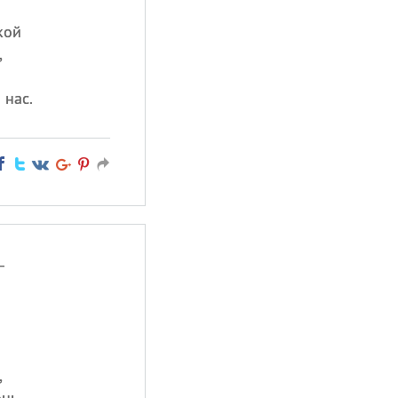
кой
,
я
 нас.
—
,
нь.