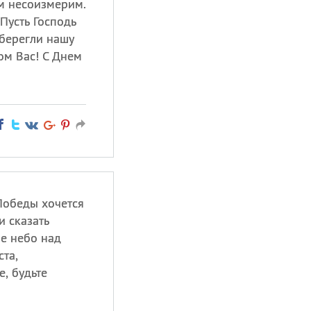
ем несоизмерим.
 Пусть Господь
 берегли нашу
ком Вас! С Днем
Победы хочется
и сказать
е небо над
та,
, будьте