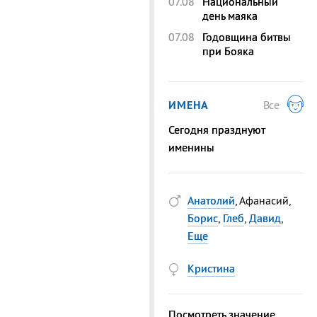
07.08
Национальный
день маяка
07.08
Годовщина битвы
при Бояка
ИМЕНА
Все
Сегодня празднуют
именины
Анатолий
, Афанасий,
Борис
,
Глеб
,
Давид
,
Еще
Кристина
Посмотреть значение