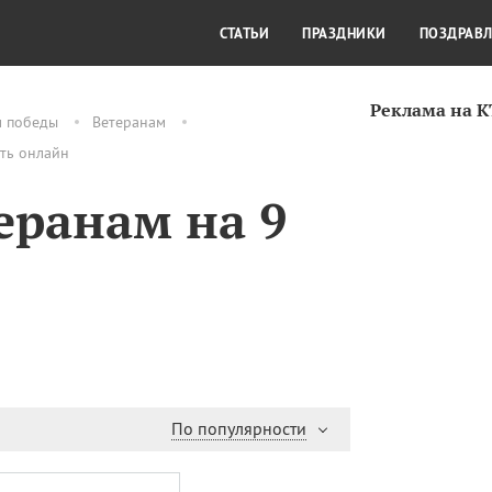
СТИЛЬ ЖИЗНИ
КУЛЬТУРА
КРА
СТАТЬИ
ПРАЗДНИКИ
ПОЗДРАВ
Реклама на 
м победы
Ветеранам
ить онлайн
еранам на 9
По популярности