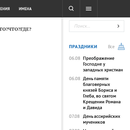
СОТА
DIGITAL
ТЕСТЫ
ЛЕНИЯ
ИМЕНА
КТО?ЧТО?ГДЕ?
ПРАЗДНИКИ
Все
06.08
Преображение
Господне у
западных христиан
06.08
День памяти
благоверных
князей Бориса и
Глеба, во святом
Крещении Романа
и Давида
07.08
День ассирийских
мучеников