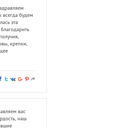
оздравляем
 всегда будем
лась эта
 благодарить
получия,
овы, крепки,
ущее
авляем вас
рдость, наш
авшие