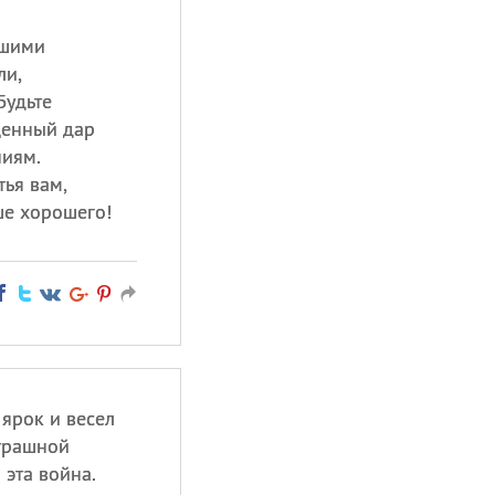
ашими
ли,
Будьте
ценный дар
иям.
тья вам,
ше хорошего!
 ярок и весел
страшной
эта война.