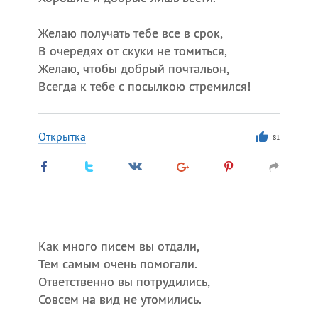
Все
ИМЕНА
Сегодня празднуют именины
Желаю получать тебе все в срок,
В очередях от скуки не томиться,
Желаю, чтобы добрый почтальон,
Герман
,
Иван
,
Клим
,
Еще
Всегда к тебе с посылкою стремился!
Анфиса
Открытка
81
Посмотреть значение
и
происхождение
Как много писем вы отдали,
Тем самым очень помогали.
Ответственно вы потрудились,
Совсем на вид не утомились.