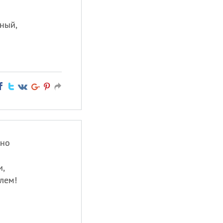
ный,
чно
и,
олем!