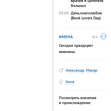
врачей и целителя
больных
09.08
День книголюбов
(Book Lovers Day)
ИМЕНА
Все
Сегодня празднуют
именины
Александр
,
Макар
Анна
Посмотреть значение
и происхождение