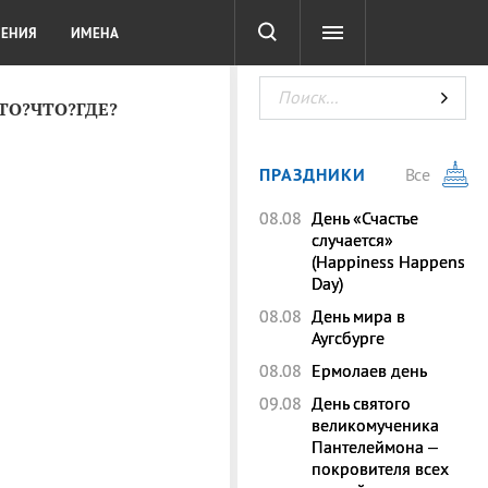
СОТА
DIGITAL
ТЕСТЫ
ЛЕНИЯ
ИМЕНА
КТО?ЧТО?ГДЕ?
ПРАЗДНИКИ
Все
08.08
День «Счастье
случается»
(Happiness Happens
Day)
08.08
День мира в
Аугсбурге
08.08
Ермолаев день
09.08
День святого
великомученика
Пантелеймона –
покровителя всех