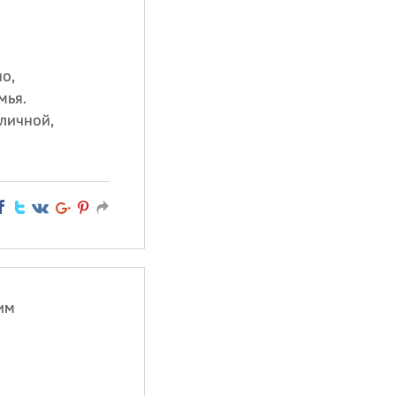
о,
мья.
 личной,
им