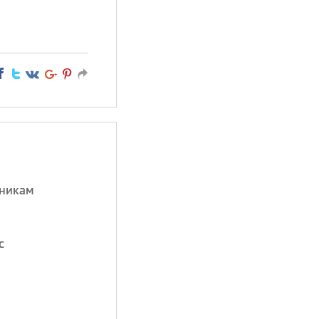
дникам
с