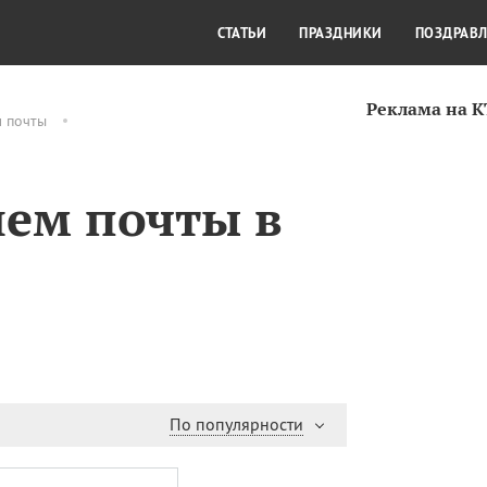
СТИЛЬ ЖИЗНИ
КУЛЬТУРА
КРА
СТАТЬИ
ПРАЗДНИКИ
ПОЗДРАВ
Реклама на 
м почты
н
нем почты в
По популярности