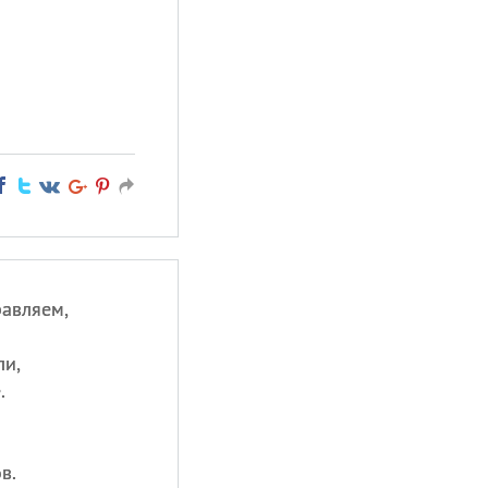
авляем,
ли,
.
в.