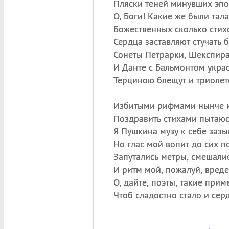
Пляски теней минувших эпо
О, Боги! Какие же были тал
Божественных сколько стих
Сердца заставляют стучать б
Сонеты Петрарки, Шекспира
И Данте с Бальмонтом украс
Терциною блещут и триоле
Избитыми рифмами нынче и
Поздравить стихами пытаюс
Я Пушкина музу к себе зазы
Но глас мой вопит до сих п
Запутались метры, смешали
И ритм мой, пожалуй, вреде
О, дайте, поэты, такие прим
Чтоб сладостно стало и серд