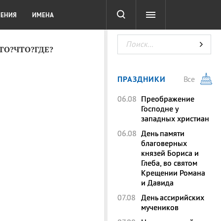
СОТА
DIGITAL
ТЕСТЫ
ЛЕНИЯ
ИМЕНА
КТО?ЧТО?ГДЕ?
ПРАЗДНИКИ
Все
06.08
Преображение
Господне у
западных христиан
06.08
День памяти
благоверных
князей Бориса и
Глеба, во святом
Крещении Романа
и Давида
07.08
День ассирийских
мучеников