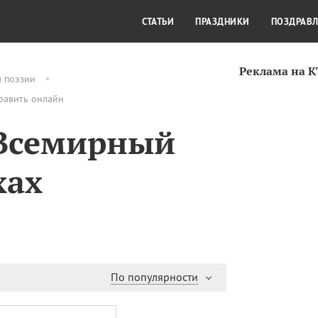
СТИЛЬ ЖИЗНИ
КУЛЬТУРА
КРА
СТАТЬИ
ПРАЗДНИКИ
ПОЗДРАВ
Реклама на 
м поэзии
дравить онлайн
 Всемирный
хах
По популярности