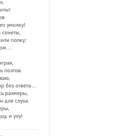
х.
анты!
ов
ез умолку!
 сонеты,
или полку:
том…
грая,
ь поэтов.
ваю,
ор без ответа…
сь размеры,
н для слуха.
еры,
цу, и уху!