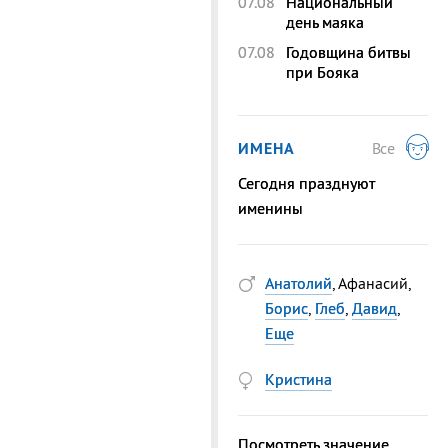
07.08
Национальный
день маяка
07.08
Годовщина битвы
при Бояка
ИМЕНА
Все
Сегодня празднуют
именины
Анатолий
, Афанасий,
Борис
,
Глеб
,
Давид
,
Еще
Кристина
Посмотреть значение