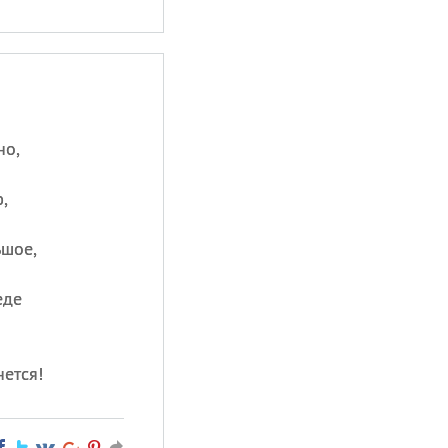
но,
,
ьшое,
еде
нется!