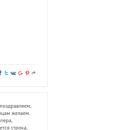
поздравляем,
рцам желаем.
 пера,
тся строка,