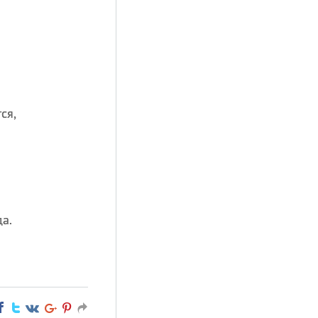
ся,
а.