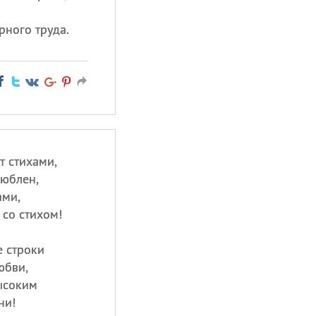
ного труда.
т стихами,
люблен,
ами,
 со стихом!
е строки
юбви,
высоким
ни!