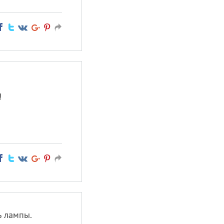
!
ь лампы.