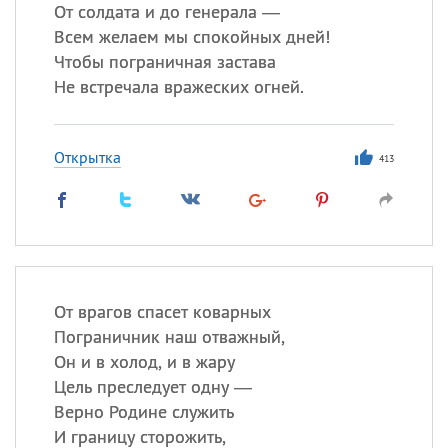
От солдата и до генерала —
Всем желаем мы спокойных дней!
Чтобы пограничная застава
Все
ИМЕНА
Не встречала вражеских огней.
Сегодня празднуют именины
Открытка
Анатолий
, Афанасий,
Борис
413
,
Еще
Кристина
Посмотреть значение
и
От врагов спасет коварных
происхождение
Пограничник наш отважный,
Он и в холод, и в жару
Цель преследует одну —
Верно Родине служить
И границу сторожить,