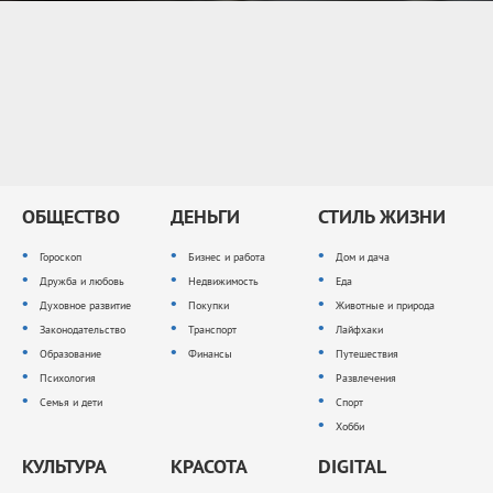
ОБЩЕСТВО
ДЕНЬГИ
СТИЛЬ ЖИЗНИ
Гороскоп
Бизнес и работа
Дом и дача
Дружба и любовь
Недвижимость
Еда
Духовное развитие
Покупки
Животные и природа
Законодательство
Транспорт
Лайфхаки
Образование
Финансы
Путешествия
Психология
Развлечения
Семья и дети
Спорт
Хобби
КУЛЬТУРА
КРАСОТА
DIGITAL