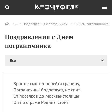
Поздравления с праздником
С Днем пограничника
Все
ПРАЗДНИКИ
Поздравления с Днем
06.08
Преображение
Господне у западных
пограничника
христиан
06.08
День памяти
благоверных князей
Все
Бориса и Глеба, во
святом Крещении
Романа и Давида
07.08
День ассирийских
Враг не сможет перейти границу,
мучеников
Пограничник бодрствует, не спит.
07.08
Национальный день
От поселков до Москвы-столицы
маяка
Он на страже Родины стоит!
07.08
Годовщина битвы при
Бояка