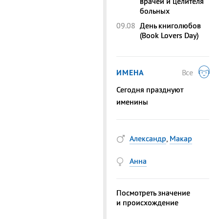
врачей и целителя
больных
09.08
День книголюбов
(Book Lovers Day)
ИМЕНА
Все
Сегодня празднуют
именины
Александр
,
Макар
Анна
Посмотреть значение
и происхождение