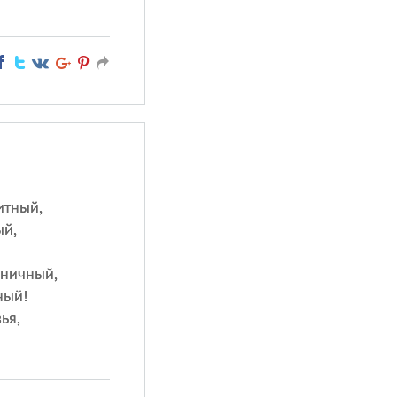
итный,
ый,
бничный,
ный!
ья,