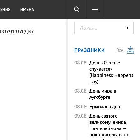
СОТА
DIGITAL
ТЕСТЫ
ЛЕНИЯ
ИМЕНА
КТО?ЧТО?ГДЕ?
ПРАЗДНИКИ
Все
08.08
День «Счастье
случается»
(Happiness Happens
Day)
08.08
День мира в
Аугсбурге
08.08
Ермолаев день
09.08
День святого
великомученика
Пантелеймона –
покровителя всех