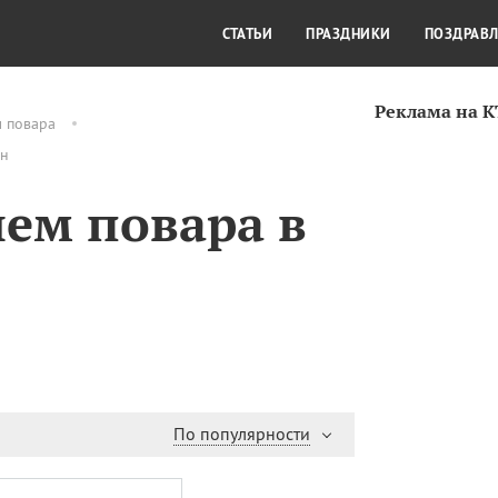
СТИЛЬ ЖИЗНИ
КУЛЬТУРА
КРА
СТАТЬИ
ПРАЗДНИКИ
ПОЗДРАВ
Реклама на 
м повара
йн
нем повара в
По популярности