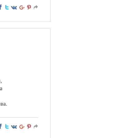
,
а
ва.