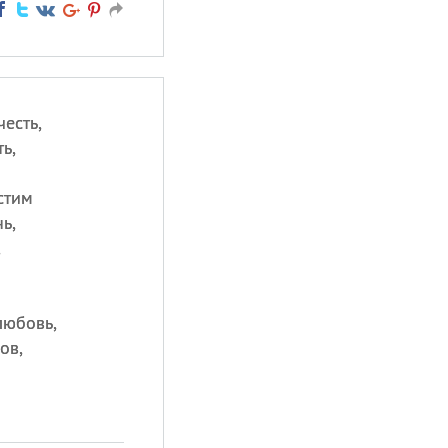
есть,
ь,
м
стим
ь,
,
любовь,
ов,