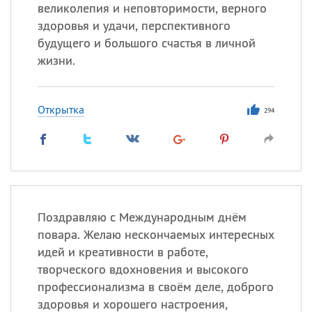
великолепия и неповторимости, верного
здоровья и удачи, перспективного
Все
ИМЕНА
будущего и большого счастья в личной
Сегодня празднуют именины
жизни.
Александр
,
Макар
Открытка
294
Анна
Посмотреть значение
и
происхождение
Поздравляю с Международным днём
повара. Желаю нескончаемых интересных
идей и креативности в работе,
творческого вдохновения и высокого
профессионализма в своём деле, доброго
здоровья и хорошего настроения,