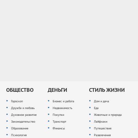
ОБЩЕСТВО
ДЕНЬГИ
СТИЛЬ ЖИЗНИ
Гороскоп
Бизнес и работа
Дом и дача
Дружба и любовь
Недвижимость
Еда
Духовное развитие
Покупки
Животные и природа
Законодательство
Транспорт
Лайфхаки
Образование
Финансы
Путешествия
Психология
Развлечения