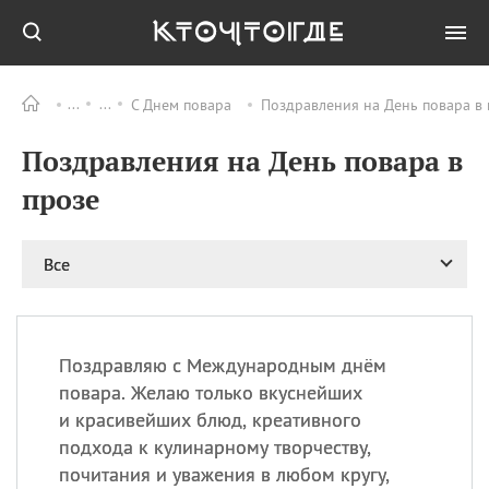
С Днем повара
Поздравления на День повара в 
Все
ПРАЗДНИКИ
Поздравления на День повара в
08.08
День «Счастье
случается» (Happiness
прозе
Happens Day)
08.08
День мира в Аугсбурге
Все
08.08
Ермолаев день
09.08
День святого
великомученика
Пантелеймона –
Поздравляю с Международным днём
покровителя всех
врачей и целителя
повара. Желаю только вкуснейших
больных
и красивейших блюд, креативного
09.08
День книголюбов (Book
подхода к кулинарному творчеству,
Lovers Day)
почитания и уважения в любом кругу,