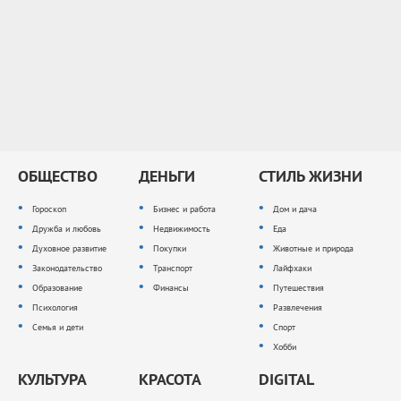
ОБЩЕСТВО
ДЕНЬГИ
СТИЛЬ ЖИЗНИ
Гороскоп
Бизнес и работа
Дом и дача
Дружба и любовь
Недвижимость
Еда
Духовное развитие
Покупки
Животные и природа
Законодательство
Транспорт
Лайфхаки
Образование
Финансы
Путешествия
Психология
Развлечения
Семья и дети
Спорт
Хобби
КУЛЬТУРА
КРАСОТА
DIGITAL