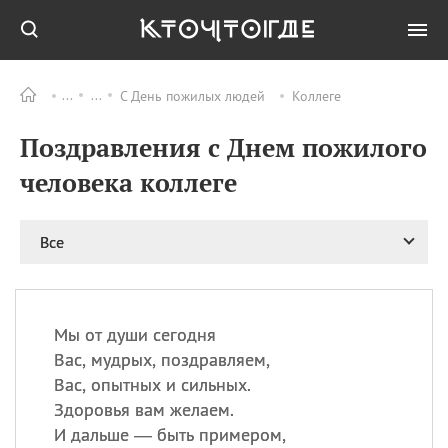
С День пожилых людей
Коллеге
Все
ПРАЗДНИКИ
Поздравления с Днем пожилого
08.08
День «Счастье
случается» (Happiness
человека коллеге
Happens Day)
08.08
День мира в Аугсбурге
Все
08.08
Ермолаев день
09.08
День святого
великомученика
Пантелеймона –
Мы от души сегодня
покровителя всех
врачей и целителя
Вас, мудрых, поздравляем,
больных
Вас, опытных и сильных.
09.08
День книголюбов (Book
Здоровья вам желаем.
Lovers Day)
И дальше — быть примером,