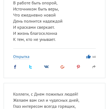
В работе быть опорой,
Источником быть веры,
Все
ИМЕНА
Что ежедневно новой
Сегодня празднуют именины
День полнится надеждой
И красками сверкает.
И жизнь благосклонна
Александр
,
Макар
К тем, кто не унывает.
Анна
Открытка
165
Посмотреть значение
и
происхождение
Коллеги, с Днем пожилых людей!
Желаем вам сил и чудесных дней,
Глаз интересом всегда горящих,