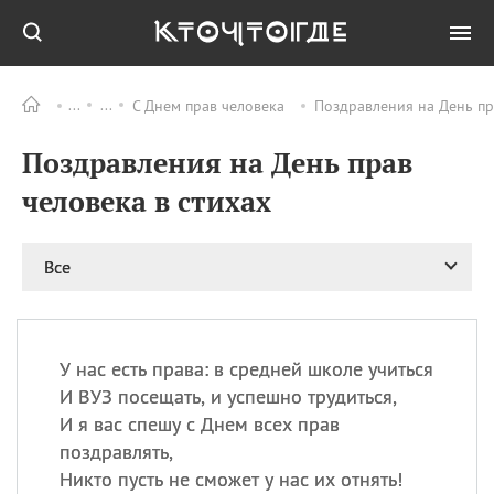
С Днем прав человека
Поздравления на День пр
Все
ПРАЗДНИКИ
Поздравления на День прав
09.08
День памяти
великомученика и
человека в стихах
целителя Пантелеимона
11.08
Рождество святителя
Николая Чудотворца
Все
11.08
День «мусорной еды»
11.08
День полета на
воздушном шарике
У нас есть права: в средней школе учиться
11.08
День Святой Клары —
И ВУЗ посещать, и успешно трудиться,
покровительницы
И я вас спешу с Днем всех прав
телевидения
поздравлять,
Никто пусть не сможет у нас их отнять!