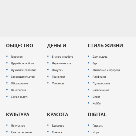
ОБЩЕСТВО
ДЕНЬГИ
СТИЛЬ ЖИЗНИ
Гороскоп
Бизнес и работа
Дом и дача
Дружба и любовь
Недвижимость
Еда
Духовное развитие
Покупки
Животные и природа
Законодательство
Транспорт
Лайфхаки
Образование
Финансы
Путешествия
Психология
Развлечения
Семья и дети
Спорт
Хобби
КУЛЬТУРА
КРАСОТА
DIGITAL
Искусство
Здоровье
Гаджеты
Кино и сериалы
Макияж
Игры