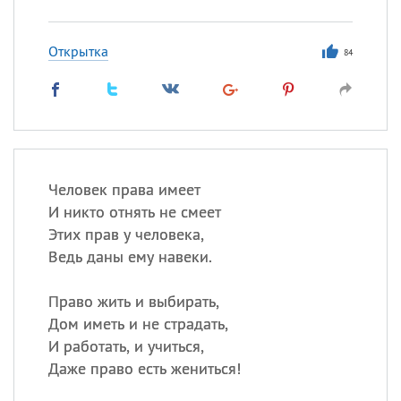
Все
ИМЕНА
Сегодня празднуют именины
Открытка
84
Герман
,
Иван
,
Клим
,
Еще
Анфиса
Посмотреть значение
и
Человек права имеет
происхождение
И никто отнять не смеет
Этих прав у человека,
Ведь даны ему навеки.
Право жить и выбирать,
Дом иметь и не страдать,
И работать, и учиться,
Даже право есть жениться!