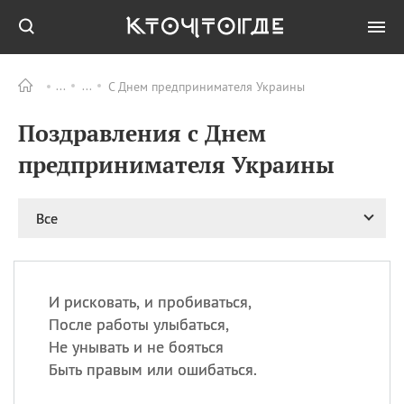
С Днем предпринимателя Украины
Все
ПРАЗДНИКИ
Поздравления с Днем
06.08
Преображение
Господне у западных
предпринимателя Украины
христиан
06.08
День памяти
благоверных князей
Все
Бориса и Глеба, во
святом Крещении
Романа и Давида
07.08
День ассирийских
И рисковать, и пробиваться,
мучеников
После работы улыбаться,
07.08
Национальный день
Не унывать и не бояться
маяка
Быть правым или ошибаться.
07.08
Годовщина битвы при
Бояка