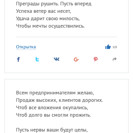
Преграды рушить. Пусть вперед
Успеха ветер вас несет,
Удача дарит свою милость,
Все
ИМЕНА
Чтобы мечты осуществились.
Сегодня празднуют именины
Открытка
Анатолий
, Афанасий,
Борис
125
,
Еще
Кристина
Посмотреть значение
и
Всем предпринимателям желаю,
происхождение
Продаж высоких, клиентов дорогих.
Чтоб все вложения окупались,
Чтоб долго вы смогли прожить.
Пусть нервы ваши будут целы,