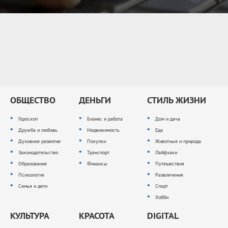
ОБЩЕСТВО
ДЕНЬГИ
СТИЛЬ ЖИЗНИ
Гороскоп
Бизнес и работа
Дом и дача
Дружба и любовь
Недвижимость
Еда
Духовное развитие
Покупки
Животные и природа
Законодательство
Транспорт
Лайфхаки
Образование
Финансы
Путешествия
Психология
Развлечения
Семья и дети
Спорт
Хобби
КУЛЬТУРА
КРАСОТА
DIGITAL