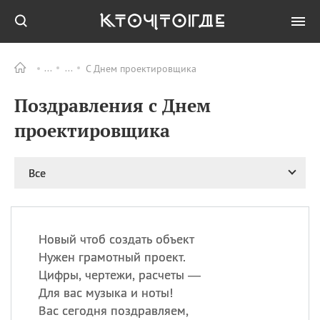
С Днем проектировщика
Все
ПРАЗДНИКИ
Поздравления с Днем
08.08
День «Счастье
случается» (Happiness
проектировщика
Happens Day)
08.08
День мира в Аугсбурге
Все
08.08
Ермолаев день
09.08
День святого
великомученика
Пантелеймона –
Новый чтоб создать объект
покровителя всех
врачей и целителя
Нужен грамотный проект.
больных
Цифры, чертежи, расчеты —
09.08
День книголюбов (Book
Для вас музыка и ноты!
Lovers Day)
Вас сегодня поздравляем,