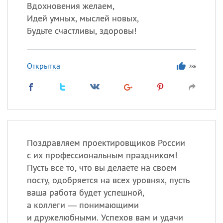
Вдохновения желаем,
Идей умных, мыслей новых,
Все
ИМЕНА
Будьте счастливы, здоровы!
Сегодня празднуют именины
Открытка
286
Александр
,
Макар
Анна
Посмотреть значение
и
происхождение
Поздравляем проектировщиков России
с их профессиональным праздником!
Пусть все то, что вы делаете на своем
посту, одобряется на всех уровнях, пусть
ваша работа будет успешной,
а коллеги — понимающими
и дружелюбными. Успехов вам и удачи