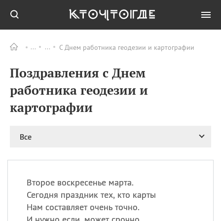
С Днем работника геодезии и картографии
Все
ПРАЗДНИКИ
Поздравления с Днем
09.08
День памяти жертв
атомной
работника геодезии и
бомбардировки
Нагасаки
картографии
09.08
День переплетов
09.08
Национальный женский
Все
день
09.08
Национальный день
рисового пудинга
09.08
День Дымняшки
Второе воскресенье марта.
(Smokey Bear Day)
Сегодня праздник тех, кто карты
Нам составляет очень точно.
И нужно если, может срочно