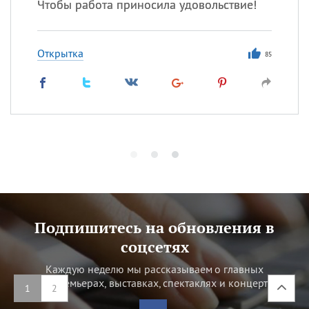
Чтобы работа приносила удовольствие!
Открытка
85
Подпишитесь на обновления в
соцсетях
Каждую неделю мы рассказываем о главных
кинопремьерах, выставках, спектаклях и концертах.
1
2