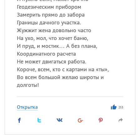
Все
ИМЕНА
Геодезическим прибором
Сегодня празднуют именины
Замерить прямо до забора
Границы дачного участка.
Жужжит жена довольно часто
Сергей
, Теодор,
Федор
На ухо, мол, что хочет баню,
Посмотреть значение
и
И пруд, и мостик… А без плана,
происхождение
Координатного расчета
Не может двигаться работа.
Короче, всем, кто с картами на «ты»,
Во всем большой желаю широты и
долготы!
Открытка
253