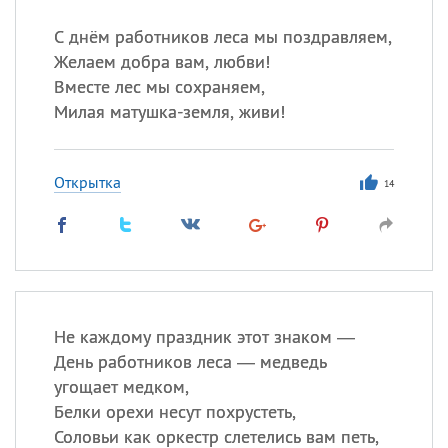
С днём работников леса мы поздравляем,
Все
ИМЕНА
Желаем добра вам, любви!
Сегодня празднуют именины
Вместе лес мы сохраняем,
Милая матушка-земля, живи!
Александр
,
Макар
Открытка
Анна
14
Посмотреть значение
и
происхождение
Не каждому праздник этот знаком —
День работников леса — медведь
угощает медком,
Белки орехи несут похрустеть,
Соловьи как оркестр слетелись вам петь,