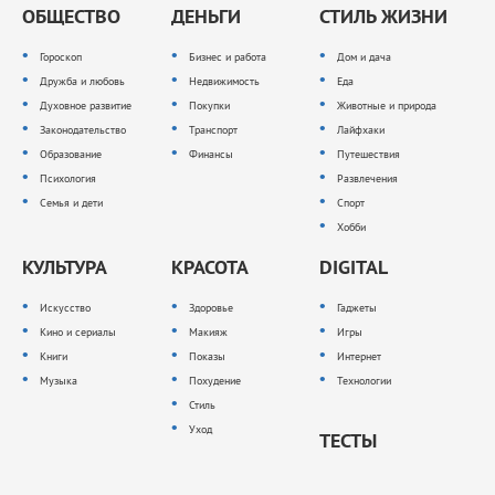
ОБЩЕСТВО
ДЕНЬГИ
СТИЛЬ ЖИЗНИ
Гороскоп
Бизнес и работа
Дом и дача
Дружба и любовь
Недвижимость
Еда
Духовное развитие
Покупки
Животные и природа
Законодательство
Транспорт
Лайфхаки
Образование
Финансы
Путешествия
Психология
Развлечения
Семья и дети
Спорт
Хобби
КУЛЬТУРА
КРАСОТА
DIGITAL
Искусство
Здоровье
Гаджеты
Кино и сериалы
Макияж
Игры
Книги
Показы
Интернет
Музыка
Похудение
Технологии
Стиль
Уход
ТЕСТЫ