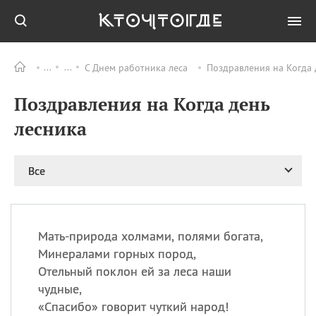
С Днем работника леса
Поздравления на Когда 
Все
ПРАЗДНИКИ
Поздравления на Когда день
08.08
День «Счастье
случается» (Happiness
лесника
Happens Day)
08.08
День мира в Аугсбурге
Все
08.08
Ермолаев день
09.08
День святого
великомученика
Пантелеймона –
Мать-природа холмами, полями богата,
покровителя всех
врачей и целителя
Минералами горных пород,
больных
Отельный поклон ей за леса наши
09.08
День книголюбов (Book
чудные,
Lovers Day)
«
Спасибо» говорит чуткий народ!