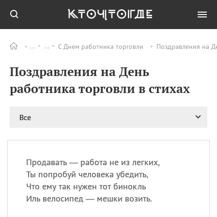
С Днем работника торговли
Поздравления на Де
Все
ПРАЗДНИКИ
Поздравления на День
09.08
День памяти жертв
атомной
работника торговли в стихах
бомбардировки
Нагасаки
09.08
День переплетов
Все
09.08
Национальный женский
день
09.08
Национальный день
Продавать — работа не из легких,
рисового пудинга
Ты попробуй человека убедить,
09.08
День Дымняшки
Что ему так нужен тот бинокль
(Smokey Bear Day)
Иль велосипед — мешки возить.