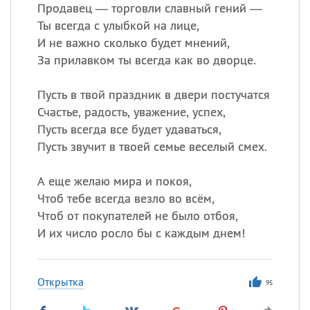
Все
ИМЕНА
Продавец — торговли славный гений —
Ты всегда с улыбкой на лице,
Сегодня празднуют именины
И не важно сколько будет мнений,
За прилавком ты всегда как во дворце.
Сергей
, Теодор,
Федор
Пусть в твой праздник в двери постучатся
Посмотреть значение
и
происхождение
Счастье, радость, уважение, успех,
Пусть всегда все будет удаваться,
Пусть звучит в твоей семье веселый смех.
А еще желаю мира и покоя,
Чтоб тебе всегда везло во всём,
Чтоб от покупателей не было отбоя,
И их число росло бы с каждым днем!
Открытка
95