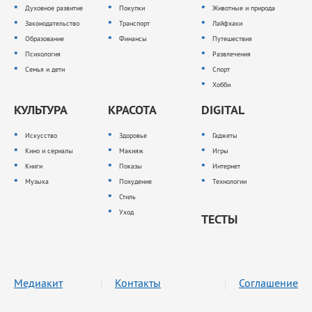
Духовное развитие
Покупки
Животные и природа
Законодательство
Транспорт
Лайфхаки
Образование
Финансы
Путешествия
Психология
Развлечения
Семья и дети
Спорт
Хобби
КУЛЬТУРА
КРАСОТА
DIGITAL
Искусство
Здоровье
Гаджеты
Кино и сериалы
Макияж
Игры
Книги
Показы
Интернет
Музыка
Похудение
Технологии
Стиль
Уход
ТЕСТЫ
Медиакит
Контакты
Соглашение