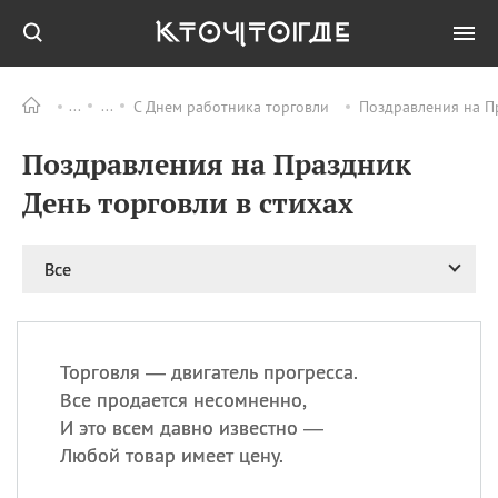
С Днем работника торговли
Поздравления на Пр
Все
ПРАЗДНИКИ
Поздравления на Праздник
08.08
День «Счастье
случается» (Happiness
День торговли в стихах
Happens Day)
08.08
День мира в Аугсбурге
Все
08.08
Ермолаев день
09.08
День святого
великомученика
Пантелеймона –
Торговля — двигатель прогресса.
покровителя всех
врачей и целителя
Все продается несомненно,
больных
И это всем давно известно —
09.08
День книголюбов (Book
Любой товар имеет цену.
Lovers Day)