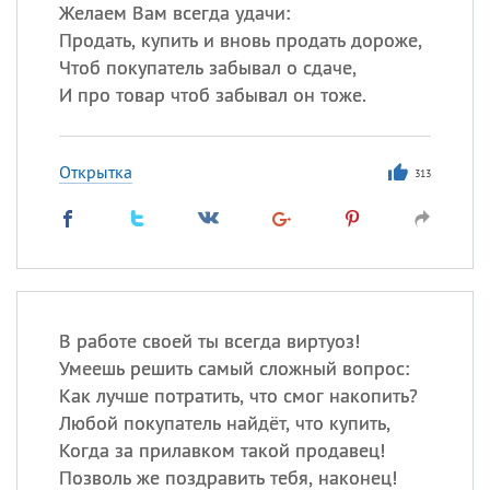
Желаем Вам всегда удачи:
Продать, купить и вновь продать дороже,
Все
ИМЕНА
Чтоб покупатель забывал о сдаче,
Сегодня празднуют именины
И про товар чтоб забывал он тоже.
Александр
,
Макар
Открытка
313
Анна
Посмотреть значение
и
происхождение
В работе своей ты всегда виртуоз!
Умеешь решить самый сложный вопрос:
Как лучше потратить, что смог накопить?
Любой покупатель найдёт, что купить,
Когда за прилавком такой продавец!
Позволь же поздравить тебя, наконец!