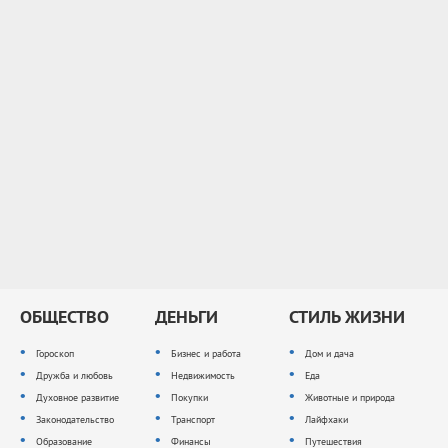
ОБЩЕСТВО
ДЕНЬГИ
СТИЛЬ ЖИЗНИ
Гороскоп
Бизнес и работа
Дом и дача
Дружба и любовь
Недвижимость
Еда
Духовное развитие
Покупки
Животные и природа
Законодательство
Транспорт
Лайфхаки
Образование
Финансы
Путешествия