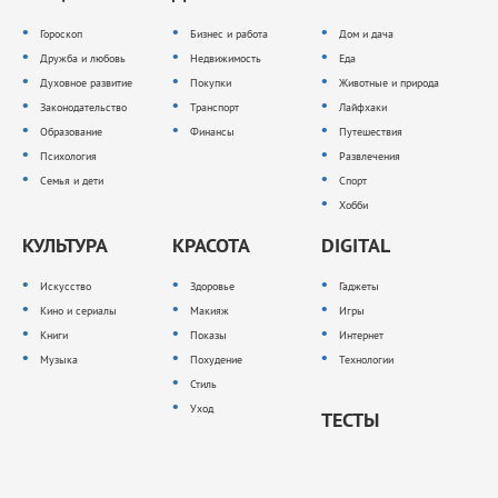
Гороскоп
Бизнес и работа
Дом и дача
Дружба и любовь
Недвижимость
Еда
Духовное развитие
Покупки
Животные и природа
Законодательство
Транспорт
Лайфхаки
Образование
Финансы
Путешествия
Психология
Развлечения
Семья и дети
Спорт
Хобби
КУЛЬТУРА
КРАСОТА
DIGITAL
Искусство
Здоровье
Гаджеты
Кино и сериалы
Макияж
Игры
Книги
Показы
Интернет
Музыка
Похудение
Технологии
Стиль
Уход
ТЕСТЫ