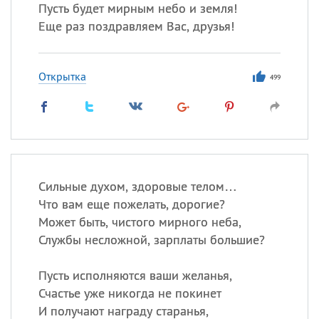
Пусть будет мирным небо и земля!
Еще раз поздравляем Вас, друзья!
Все
ИМЕНА
Сегодня празднуют именины
Открытка
499
Александр
,
Макар
Анна
Посмотреть значение
и
Сильные духом, здоровые телом…
происхождение
Что вам еще пожелать, дорогие?
Может быть, чистого мирного неба,
Службы несложной, зарплаты большие?
Пусть исполняются ваши желанья,
Счастье уже никогда не покинет
И получают награду старанья,