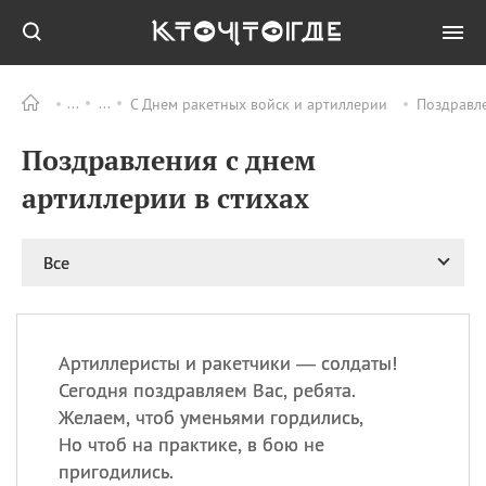
С Днем ракетных войск и артиллерии
Поздравле
Все
ПРАЗДНИКИ
Поздравления с днем
08.08
День «Счастье
случается» (Happiness
артиллерии в стихах
Happens Day)
08.08
День мира в Аугсбурге
Все
08.08
Ермолаев день
09.08
День святого
великомученика
Пантелеймона –
Артиллеристы и ракетчики — солдаты!
покровителя всех
врачей и целителя
Сегодня поздравляем Вас, ребята.
больных
Желаем, чтоб уменьями гордились,
09.08
День книголюбов (Book
Но чтоб на практике, в бою не
Lovers Day)
пригодились.