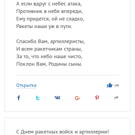
Все
ИМЕНА
А если вдруг с небес атака,
Противник в небе впереди,
Сегодня празднуют именины
Ему придется, ой не сладко,
Ракеты наши уж в пути.
Герман
,
Иван
,
Клим
,
Еще
Спасибо Вам, артиллеристы,
Анфиса
И всем ракетчикам страны,
За то, что небо наше чисто,
Посмотреть значение
и
Поклон Вам, Родины сыны.
происхождение
Открытка
198
С Днем ракетных войск и артиллерии!