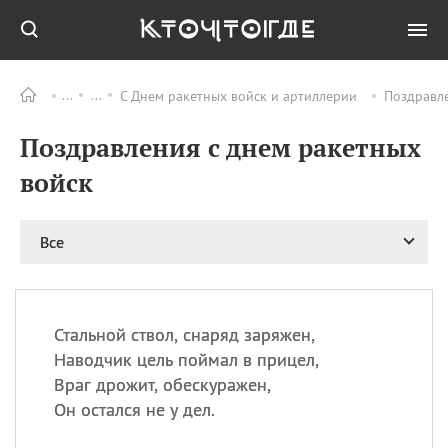
С Днем ракетных войск и артиллерии
Поздравле
Все
ПРАЗДНИКИ
Поздравления с днем ракетных
09.08
День памяти
великомученика и
войск
целителя Пантелеимона
11.08
Рождество святителя
Николая Чудотворца
Все
11.08
День «мусорной еды»
11.08
День полета на
воздушном шарике
Стальной ствол, снаряд заряжен,
11.08
День Святой Клары —
Наводчик цель поймал в прицел,
покровительницы
Враг дрожит, обескуражен,
телевидения
Он остался не у дел.