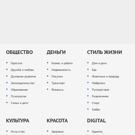
ОБЩЕСТВО
ДЕНЬГИ
СТИЛЬ ЖИЗНИ
Гороскоп
Бизнес и работа
Дом и дача
Дружба и любовь
Недвижимость
Еда
Духовное развитие
Покупки
Животные и природа
Законодательство
Транспорт
Лайфхаки
Образование
Финансы
Путешествия
Психология
Развлечения
Семья и дети
Спорт
Хобби
КУЛЬТУРА
КРАСОТА
DIGITAL
Искусство
Здоровье
Гаджеты