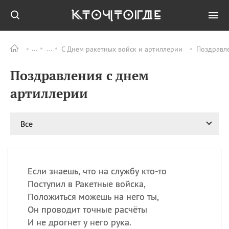
С Днем ракетных войск и артиллерии
Поздравле
Все
ПРАЗДНИКИ
Поздравления с днем
08.08
День «Счастье
случается» (Happiness
артиллерии
Happens Day)
08.08
День мира в Аугсбурге
Все
08.08
Ермолаев день
09.08
День святого
великомученика
Пантелеймона –
Если знаешь, что на службу кто-то
покровителя всех
врачей и целителя
Поступил в Ракетные войска,
больных
Положиться можешь на него ты,
09.08
День книголюбов (Book
Он проводит точные расчёты
Lovers Day)
И не дрогнет у него рука.