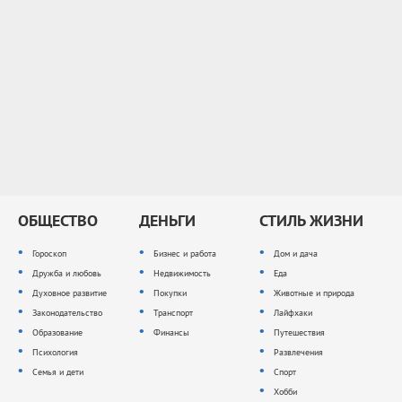
ОБЩЕСТВО
ДЕНЬГИ
СТИЛЬ ЖИЗНИ
Гороскоп
Бизнес и работа
Дом и дача
Дружба и любовь
Недвижимость
Еда
Духовное развитие
Покупки
Животные и природа
Законодательство
Транспорт
Лайфхаки
Образование
Финансы
Путешествия
Психология
Развлечения
Семья и дети
Спорт
Хобби