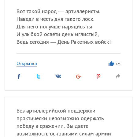
Вот такой народ — артиллеристы.
Все
ИМЕНА
Наведи в честь дня такого лоск.
Сегодня празднуют именины
Для него получше нарядись ты
И улыбкой освети день мглистый,
Ведь сегодня — День Ракетных войск!
Александр
,
Макар
Анна
Открытка
374
Посмотреть значение
и
происхождение
Без артиллерийской поддержки
практически невозможно одержать
победу в сражении. Вы даете
возможность основными силам армии