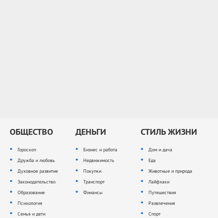
ОБЩЕСТВО
ДЕНЬГИ
СТИЛЬ ЖИЗНИ
Гороскоп
Бизнес и работа
Дом и дача
Дружба и любовь
Недвижимость
Еда
Духовное развитие
Покупки
Животные и природа
Законодательство
Транспорт
Лайфхаки
Образование
Финансы
Путешествия
Психология
Развлечения
Семья и дети
Спорт