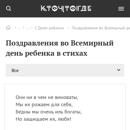
С Днем ребенка
Поздравления во Всемирный ден
Все
ПРАЗДНИКИ
Поздравления во Всемирный
09.08
День памяти жертв
атомной
день ребенка в стихах
бомбардировки
Нагасаки
09.08
День переплетов
Все
09.08
Национальный женский
день
09.08
Национальный день
Они ни в чем не виноваты,
рисового пудинга
Мы их рожаем для себя,
09.08
День Дымняшки
Бедны мы очень иль богаты,
(Smokey Bear Day)
Но защищаем их, любя!