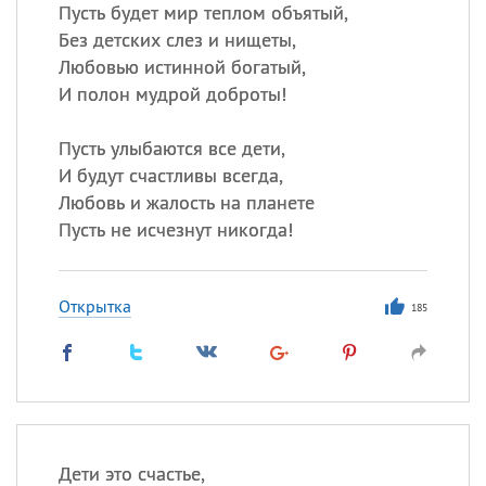
Все
ИМЕНА
Пусть будет мир теплом объятый,
Без детских слез и нищеты,
Сегодня празднуют именины
Любовью истинной богатый,
И полон мудрой доброты!
Сергей
, Теодор,
Федор
Пусть улыбаются все дети,
Посмотреть значение
и
происхождение
И будут счастливы всегда,
Любовь и жалость на планете
Пусть не исчезнут никогда!
Открытка
185
Дети это счастье,