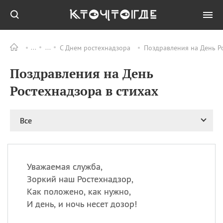
С Днем ростехнадзора
Поздравления на День Ро
Все
ПРАЗДНИКИ
Поздравления на День
09.08
День памяти жертв
атомной
Ростехнадзора в стихах
бомбардировки
Нагасаки
09.08
День переплетов
Все
09.08
Национальный женский
день
09.08
Национальный день
Уважаемая служба,
рисового пудинга
Зоркий наш Ростехнадзор,
09.08
День Дымняшки
Как положено, как нужно,
(Smokey Bear Day)
И день, и ночь несет дозор!