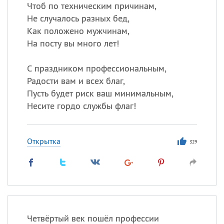
Все
ИМЕНА
Чтоб по техническим причинам,
Не случалось разных бед,
Сегодня празднуют именины
Как положено мужчинам,
На посту вы много лет!
Сергей
, Теодор,
Федор
С праздником профессиональным,
Посмотреть значение
и
происхождение
Радости вам и всех благ,
Пусть будет риск ваш минимальным,
Несите гордо службы флаг!
Открытка
329
Четвёртый век пошёл профессии