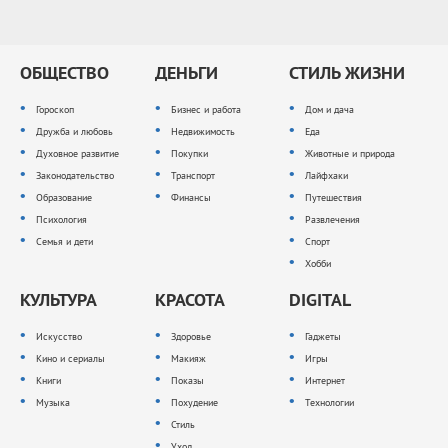
ОБЩЕСТВО
ДЕНЬГИ
СТИЛЬ ЖИЗНИ
Гороскоп
Бизнес и работа
Дом и дача
Дружба и любовь
Недвижимость
Еда
Духовное развитие
Покупки
Животные и природа
Законодательство
Транспорт
Лайфхаки
Образование
Финансы
Путешествия
Психология
Развлечения
Семья и дети
Спорт
Хобби
КУЛЬТУРА
КРАСОТА
DIGITAL
Искусство
Здоровье
Гаджеты
Кино и сериалы
Макияж
Игры
Книги
Показы
Интернет
Музыка
Похудение
Технологии
Стиль
Уход