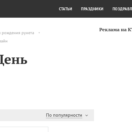
СТИЛЬ ЖИЗНИ
КУЛЬТУРА
КРА
СТАТЬИ
ПРАЗДНИКИ
ПОЗДРАВ
Реклама на 
м рождения рунета
лайн
День
По популярности