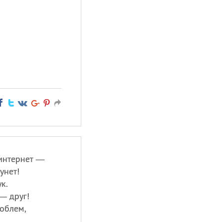
интернет —
унет!
к.
 — друг!
облем,