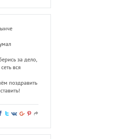
нынче
думал
берись за дело,
сеть вся
нём поздравить
ставить!