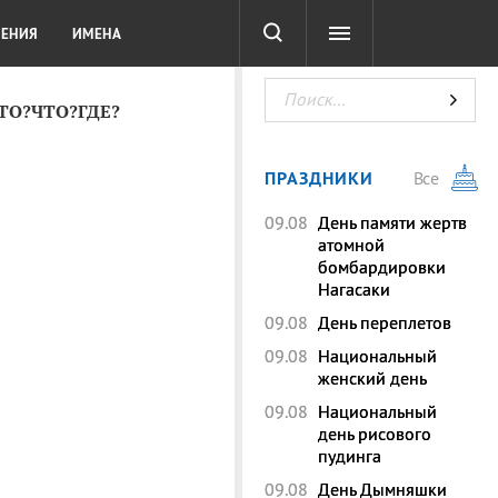
СОТА
DIGITAL
ТЕСТЫ
ЛЕНИЯ
ИМЕНА
КТО?ЧТО?ГДЕ?
ПРАЗДНИКИ
Все
09.08
День памяти жертв
атомной
бомбардировки
Нагасаки
09.08
День переплетов
09.08
Национальный
женский день
09.08
Национальный
день рисового
пудинга
09.08
День Дымняшки