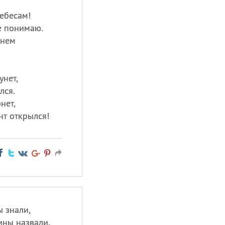
небесам!
е понимаю.
днем
унет,
лся.
нет,
нт открылся!
 знали,
ины назвали.