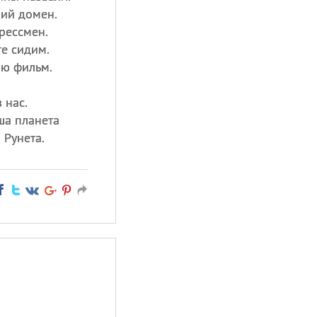
кий домен.
рессмен.
те сидим.
рю фильм.
 нас.
ша планета
Рунета.