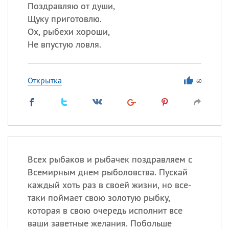
Поздравляю от души,
Щуку приготовлю.
Все
ИМЕНА
Ох, рыбехи хороши,
Сегодня празднуют именины
Не впустую ловля.
Александр
,
Макар
Открытка
60
Анна
Посмотреть значение
и
происхождение
Всех рыбаков и рыбачек поздравляем с
Всемирным днем рыболовства. Пускай
каждый хоть раз в своей жизни, но все-
таки поймает свою золотую рыбку,
которая в свою очередь исполнит все
ваши заветные желания. Побольше