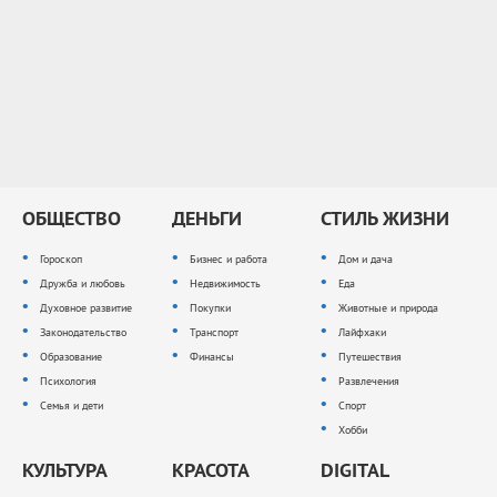
ОБЩЕСТВО
ДЕНЬГИ
СТИЛЬ ЖИЗНИ
Гороскоп
Бизнес и работа
Дом и дача
Дружба и любовь
Недвижимость
Еда
Духовное развитие
Покупки
Животные и природа
Законодательство
Транспорт
Лайфхаки
Образование
Финансы
Путешествия
Психология
Развлечения
Семья и дети
Спорт
Хобби
КУЛЬТУРА
КРАСОТА
DIGITAL