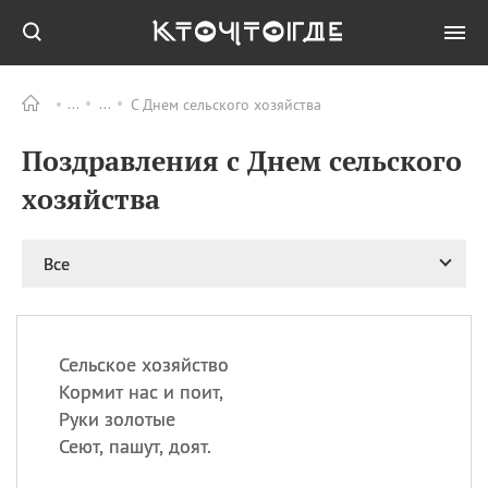
С Днем сельского хозяйства
Все
ПРАЗДНИКИ
Поздравления с Днем сельского
09.08
День памяти жертв
атомной
хозяйства
бомбардировки
Нагасаки
09.08
День переплетов
Все
09.08
Национальный женский
день
09.08
Национальный день
Сельское хозяйство
рисового пудинга
Кормит нас и поит,
09.08
День Дымняшки
Руки золотые
(Smokey Bear Day)
Сеют, пашут, доят.