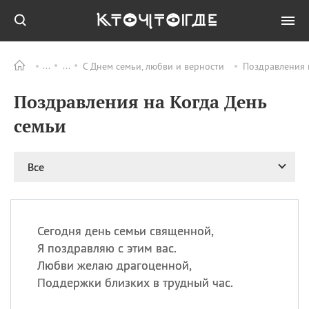
С Днем семьи, любви и верности
Поздравления 
Все
ПРАЗДНИКИ
Поздравления на Когда День
09.08
День памяти жертв
атомной
семьи
бомбардировки
Нагасаки
09.08
День переплетов
Все
09.08
Национальный женский
день
09.08
Национальный день
Сегодня день семьи священной,
рисового пудинга
Я поздравляю с этим вас.
09.08
День Дымняшки
Любви желаю драгоценной,
(Smokey Bear Day)
Поддержки близких в трудный час.