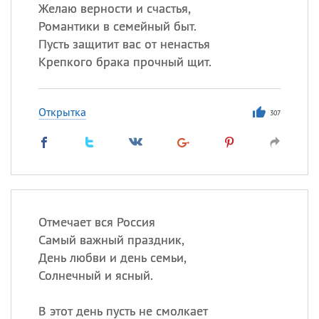
Все
ИМЕНА
Желаю верности и счастья,
Романтики в семейный быт.
Сегодня празднуют именины
Пусть защитит вас от ненастья
Крепкого брака прочный щит.
Сергей
, Теодор,
Федор
Посмотреть значение
и
Открытка
происхождение
307
Отмечает вся Россия
Самый важный праздник,
День любви и день семьи,
Солнечный и ясный.
В этот день пусть не смолкает