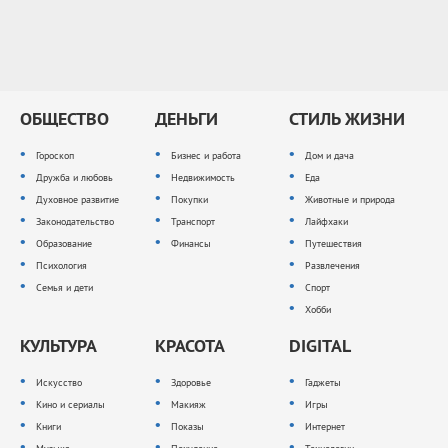
ОБЩЕСТВО
ДЕНЬГИ
СТИЛЬ ЖИЗНИ
Гороскоп
Бизнес и работа
Дом и дача
Дружба и любовь
Недвижимость
Еда
Духовное развитие
Покупки
Животные и природа
Законодательство
Транспорт
Лайфхаки
Образование
Финансы
Путешествия
Психология
Развлечения
Семья и дети
Спорт
Хобби
КУЛЬТУРА
КРАСОТА
DIGITAL
Искусство
Здоровье
Гаджеты
Кино и сериалы
Макияж
Игры
Книги
Показы
Интернет