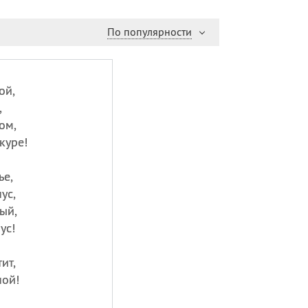
По популярности
ой,
,
ом,
куре!
ье,
ус,
ый,
ус!
ит,
ной!