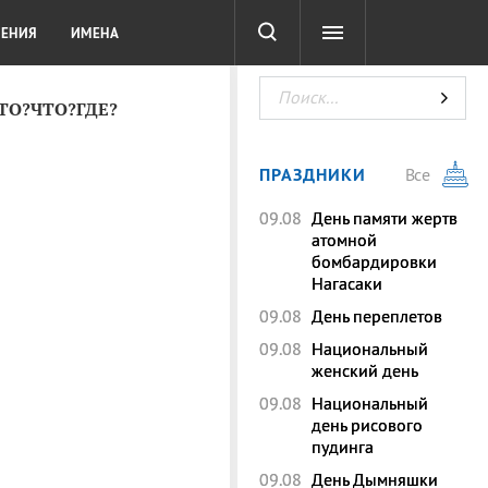
СОТА
DIGITAL
ТЕСТЫ
ЛЕНИЯ
ИМЕНА
КТО?ЧТО?ГДЕ?
ПРАЗДНИКИ
Все
09.08
День памяти жертв
атомной
бомбардировки
Нагасаки
09.08
День переплетов
09.08
Национальный
женский день
09.08
Национальный
день рисового
пудинга
09.08
День Дымняшки