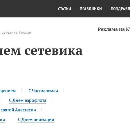
СТИЛЬ ЖИЗНИ
КУЛЬТУРА
КРА
СТАТЬИ
ПРАЗДНИКИ
ПОЗДРАВ
Реклама на 
 сетевика России
нем сетевика
ещением
С Часом земли
С Днем аэрофлота
 святой Анастасии
ога
С Днем анимации