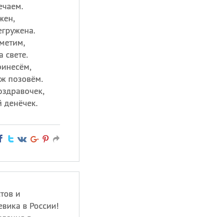
ечаем.
жен,
егружена.
метим,
 свете.
ринесём,
уж позовём.
оздравочек,
й денёчек.
тов и
вика в России!