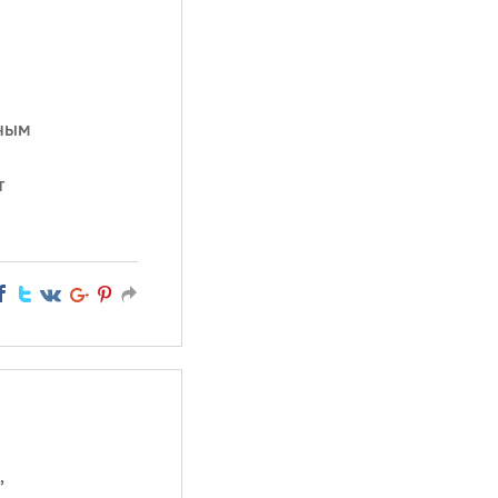
дным
т
,