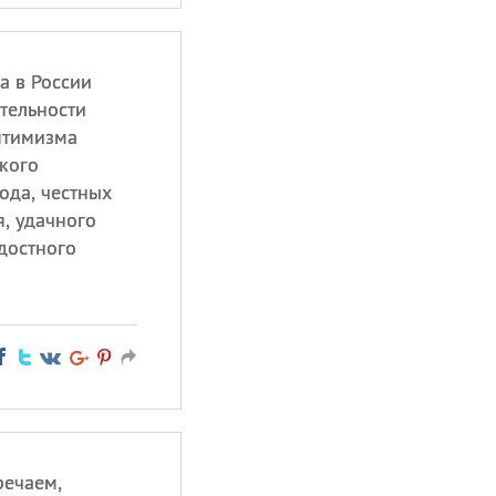
а в России
тельности
птимизма
кого
ода, честных
, удачного
достного
речаем,