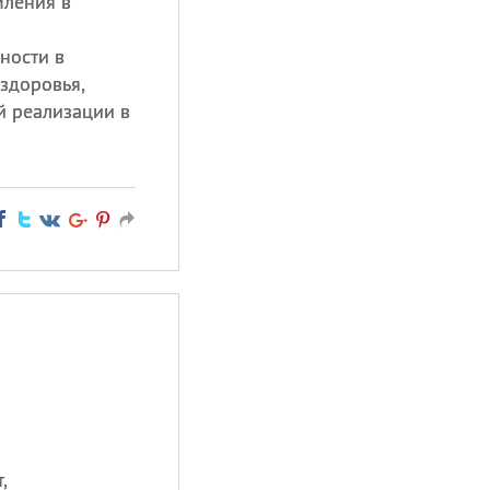
мления в
ности в
здоровья,
й реализации в
,