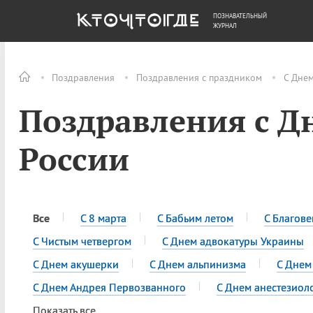
ПОЗНАВАТЕЛЬНЫЙ
ОБЩЕСТВО
ДЕНЬГИ
ЖУРНАЛ
Поздравления
Поздравления с праздником
С Днем
Поздравления с Д
России
Все
С 8 марта
С Бабьим летом
С Благов
С Чистым четвергом
С Днем адвокатуры Украины
С Днем акушерки
С Днем альпинизма
С Днем
С Днем Андрея Первозванного
С Днем анестезиол
Показать все