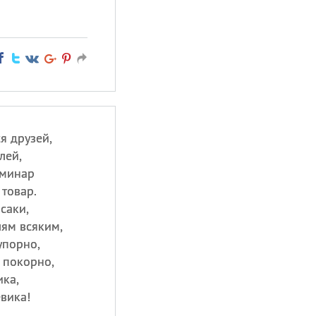
я друзей,
лей,
еминар
товар.
саки,
ям всяким,
упорно,
 покорно,
ика,
вика!