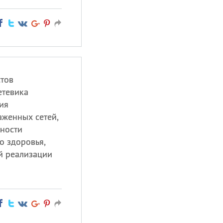
тов
етевика
ия
аженных сетей,
ности
о здоровья,
й реализации