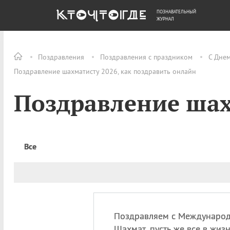
ПОЗНАВАТЕЛЬНЫЙ
ОБЩЕСТВО
ДЕНЬГИ
ЖУРНАЛ
Поздравления
Поздравления с праздником
С Дне
Поздравление шахматисту 2026, как поздравить онлайн
Поздравление ша
Все
Поздравляем с Междунаро
Шахмат, пусть же все в жиз