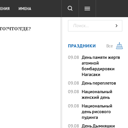
СОТА
DIGITAL
ТЕСТЫ
ЛЕНИЯ
ИМЕНА
КТО?ЧТО?ГДЕ?
ПРАЗДНИКИ
Все
09.08
День памяти жертв
атомной
бомбардировки
Нагасаки
09.08
День переплетов
09.08
Национальный
женский день
09.08
Национальный
день рисового
пудинга
09.08
День Дымняшки