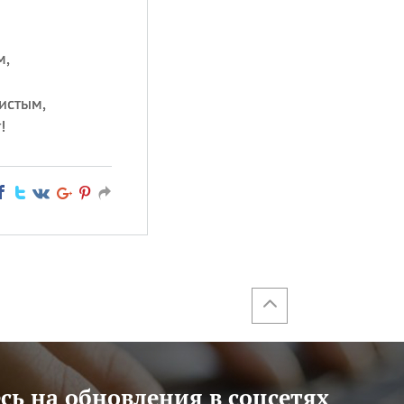
м,
истым,
!
ь на обновления в соцсетях