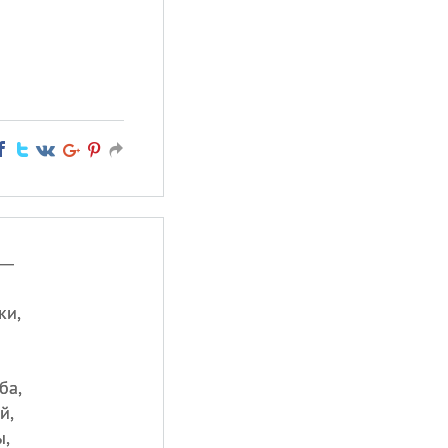
 —
ки,
ба,
й,
ы,