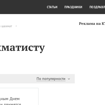
СТИЛЬ ЖИЗНИ
КУЛЬТУРА
КРА
СТАТЬИ
ПРАЗДНИКИ
ПОЗДРАВ
Реклама на 
м шахмат
хматисту
По популярности
дным Днем
ни движется