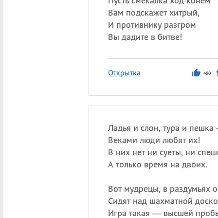
Пусть смекалка ход конем
Вам подскажет хитрый,
И противнику разгром
Вы дадите в битве!
Открытка
480
Ладья и слон, тура и пешка
Веками люди любят их!
В них нет ни суеты, ни спеш
А только время на двоих.
Вот мудрецы, в раздумьях о
Сидят над шахматной доско
Игра такая — высшей проб