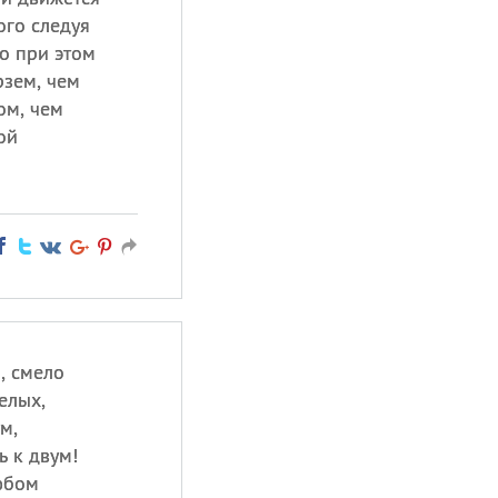
ого следуя
о при этом
рзем, чем
ом, чем
ой
, смело
елых,
м,
ь к двум!
юбом