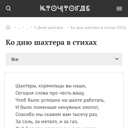
С Днем шахтера
Ко дню шахтера в стихах 2026,
Все
ПРАЗДНИКИ
Ко дню шахтера в стихах
06.08
Преображение
Господне у западных
христиан
Все
06.08
День памяти
благоверных князей
Бориса и Глеба, во
святом Крещении
Романа и Давида
Шахтеры, кормильцы вы наши,
Сегодня слова про честь вашу,
07.08
День ассирийских
мучеников
Чтоб было успешно на шахте работать,
И было поменьше ненужных хлопот,
07.08
Национальный день
маяка
Спасибо мы скажем вам тысячу раз,
За соль, за металл, и за газ,
07.08
Годовщина битвы при
Бояка