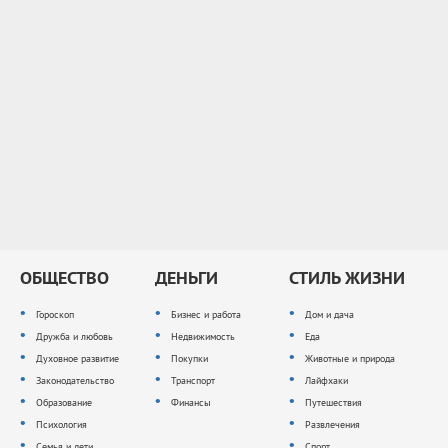
ОБЩЕСТВО
ДЕНЬГИ
СТИЛЬ ЖИЗНИ
Гороскоп
Бизнес и работа
Дом и дача
Дружба и любовь
Недвижимость
Еда
Духовное развитие
Покупки
Животные и природа
Законодательство
Транспорт
Лайфхаки
Образование
Финансы
Путешествия
Психология
Развлечения
Семья и дети
Спорт