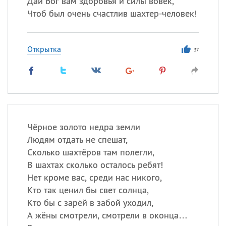
Дай Бог вам здоровья и силы вовек,
Чтоб был очень счастлив шахтер-человек!
Все
ИМЕНА
Открытка
Сегодня празднуют именины
37
Анатолий
, Афанасий,
Борис
,
Еще
Кристина
Чёрное золото недра земли
Людям отдать не спешат,
Посмотреть значение
и
Сколько шахтёров там полегли,
происхождение
В шахтах сколько осталось ребят!
Нет кроме вас, среди нас никого,
Кто так ценил бы свет солнца,
Кто бы с зарёй в забой уходил,
А жёны смотрели, смотрели в оконца…