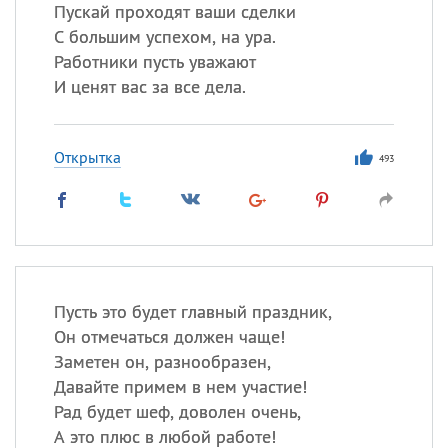
Все
ИМЕНА
Пускай проходят ваши сделки
С большим успехом, на ура.
Сегодня празднуют именины
Работники пусть уважают
И ценят вас за все дела.
Сергей
, Теодор,
Федор
Посмотреть значение
и
Открытка
происхождение
493
Пусть это будет главный праздник,
Он отмечаться должен чаще!
Заметен он, разнообразен,
Давайте примем в нем участие!
Рад будет шеф, доволен очень,
А это плюс в любой работе!