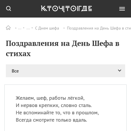
С Днем шефа
Поздравления на День Шефа в сти
Все
ПРАЗДНИКИ
Поздравления на День Шефа в
09.08
День памяти жертв
атомной
стихах
бомбардировки
Нагасаки
09.08
День переплетов
Все
09.08
Национальный женский
день
09.08
Национальный день
Желаем, шеф, работы лёгкой,
рисового пудинга
И нервов крепких, словно сталь.
09.08
День Дымняшки
Не вспоминайте то, что в прошлом,
(Smokey Bear Day)
Всегда смотрите только вдаль.