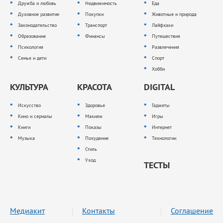
Дружба и любовь
Недвижимость
Еда
Духовное развитие
Покупки
Животные и природа
Законодательство
Транспорт
Лайфхаки
Образование
Финансы
Путешествия
Психология
Развлечения
Семья и дети
Спорт
Хобби
КУЛЬТУРА
КРАСОТА
DIGITAL
Искусство
Здоровье
Гаджеты
Кино и сериалы
Макияж
Игры
Книги
Показы
Интернет
Музыка
Похудение
Технологии
Стиль
Уход
ТЕСТЫ
Медиакит
Контакты
Соглашение