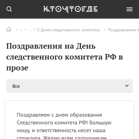
С Днем следственного комитета
Поздравления н
Все
ПРАЗДНИКИ
Поздравления на День
08.08
День «Счастье
случается» (Happiness
следственного комитета РФ в
Happens Day)
прозе
08.08
День мира в Аугсбурге
08.08
Ермолаев день
09.08
День святого
Все
великомученика
Пантелеймона –
покровителя всех
врачей и целителя
Поздравляем с днем образования
больных
Следственного комитета РФ! Большую
09.08
День книголюбов (Book
ношу, и ответственность несет наша
Lovers Day)
структура. Желаю всем сотрудникам,