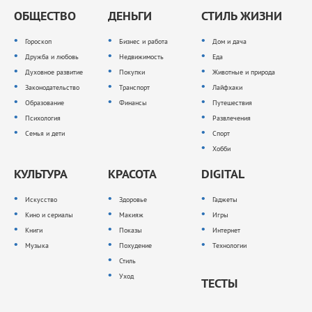
ОБЩЕСТВО
ДЕНЬГИ
СТИЛЬ ЖИЗНИ
Гороскоп
Бизнес и работа
Дом и дача
Дружба и любовь
Недвижимость
Еда
Духовное развитие
Покупки
Животные и природа
Законодательство
Транспорт
Лайфхаки
Образование
Финансы
Путешествия
Психология
Развлечения
Семья и дети
Спорт
Хобби
КУЛЬТУРА
КРАСОТА
DIGITAL
Искусство
Здоровье
Гаджеты
Кино и сериалы
Макияж
Игры
Книги
Показы
Интернет
Музыка
Похудение
Технологии
Стиль
Уход
ТЕСТЫ