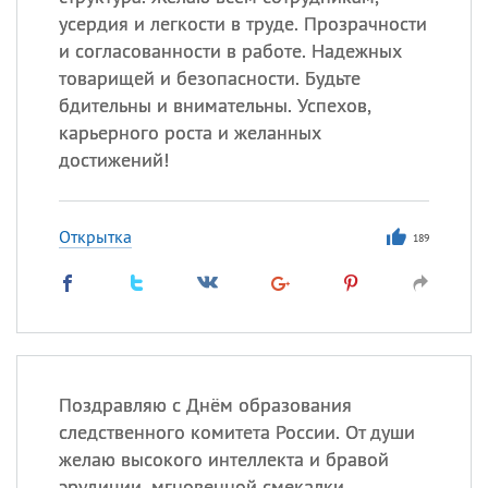
усердия и легкости в труде. Прозрачности
Все
ИМЕНА
и согласованности в работе. Надежных
товарищей и безопасности. Будьте
Сегодня празднуют именины
бдительны и внимательны. Успехов,
карьерного роста и желанных
Александр
,
Макар
достижений!
Анна
Открытка
189
Посмотреть значение
и
происхождение
Поздравляю с Днём образования
следственного комитета России. От души
желаю высокого интеллекта и бравой
эрудиции, мгновенной смекалки