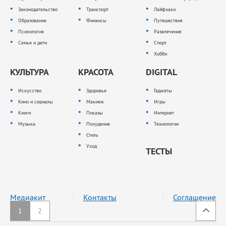
Законодательство
Транспорт
Лайфхаки
Образование
Финансы
Путешествия
Психология
Развлечения
Семья и дети
Спорт
Хобби
КУЛЬТУРА
КРАСОТА
DIGITAL
Искусство
Здоровье
Гаджеты
Кино и сериалы
Макияж
Игры
Книги
Показы
Интернет
Музыка
Похудение
Технологии
Стиль
Уход
ТЕСТЫ
Медиакит
Контакты
Соглашение
1
2