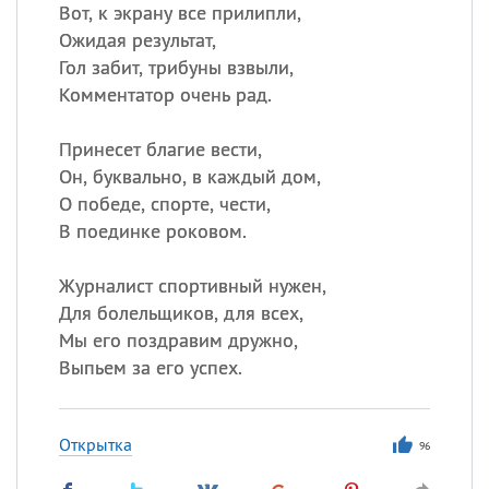
Все
ИМЕНА
Вот, к экрану все прилипли,
Ожидая результат,
Сегодня празднуют именины
Гол забит, трибуны взвыли,
Комментатор очень рад.
Акакий
,
Василий
,
Иван
,
Еще
Принесет благие вести,
Он, буквально, в каждый дом,
Алена
,
Анастасия
,
О победе, спорте, чести,
Антонина
,
Еще
В поединке роковом.
Посмотреть значение
и
Журналист спортивный нужен,
происхождение
Для болельщиков, для всех,
Мы его поздравим дружно,
Выпьем за его успех.
Открытка
96