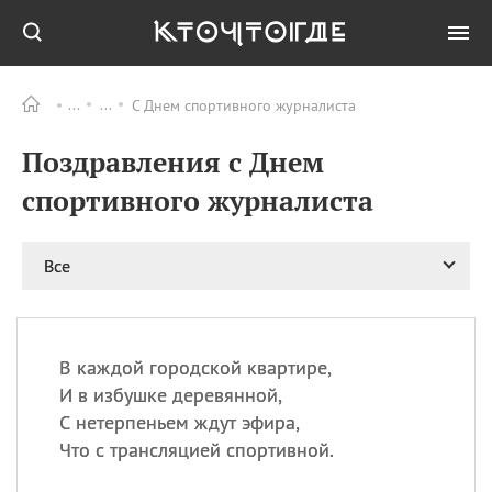
С Днем спортивного журналиста
Все
ПРАЗДНИКИ
Поздравления с Днем
11.08
Рождество святителя
Николая Чудотворца
спортивного журналиста
11.08
День «мусорной еды»
11.08
День полета на
Все
воздушном шарике
12.08
Курбан Байрам —
праздник
жертвоприношения
В каждой городской квартире,
12.08
День
И в избушке деревянной,
Военно‑воздушных сил
С нетерпеньем ждут эфира,
(День ВВС) РФ
Что с трансляцией спортивной.