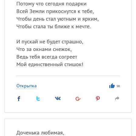
Все
ИМЕНА
Потому что сегодня подарки
Всей Земли прикоснутся к тебе,
Сегодня празднуют именины
Чтобы день стал уютным и ярким,
Чтобы стала ты ближе к мечте.
Сергей
, Теодор,
Федор
И пускай не будет страшно,
Посмотреть значение
и
происхождение
Что за окнами снежок,
Ведь тебя всегда согреет
Мой единственный стишок!
Открытка
58
Доченька любимая,