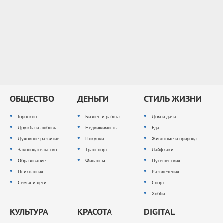
ОБЩЕСТВО
ДЕНЬГИ
СТИЛЬ ЖИЗНИ
Гороскоп
Бизнес и работа
Дом и дача
Дружба и любовь
Недвижимость
Еда
Духовное развитие
Покупки
Животные и природа
Законодательство
Транспорт
Лайфхаки
Образование
Финансы
Путешествия
Психология
Развлечения
Семья и дети
Спорт
Хобби
КУЛЬТУРА
КРАСОТА
DIGITAL