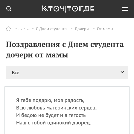
С Днем студента
Дочери
От мамы
Все
ПРАЗДНИКИ
Поздравления с Днем студента
09.08
День памяти жертв
атомной
дочери от мамы
бомбардировки
Нагасаки
09.08
День переплетов
Все
09.08
Национальный женский
день
09.08
Национальный день
Я тебе подарю, моя радость,
рисового пудинга
Всю любовь материнских сердец,
09.08
День Дымняшки
И бедою не будет и в тягость
(Smokey Bear Day)
Наш с тобой одинокий дворец.