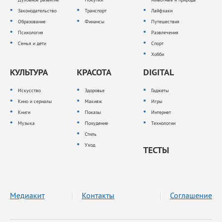
Законодательство
Транспорт
Лайфхаки
Образование
Финансы
Путешествия
Психология
Развлечения
Семья и дети
Спорт
Хобби
КУЛЬТУРА
КРАСОТА
DIGITAL
Искусство
Здоровье
Гаджеты
Кино и сериалы
Макияж
Игры
Книги
Показы
Интернет
Музыка
Похудение
Технологии
Стиль
Уход
ТЕСТЫ
Медиакит
Контакты
Соглашение