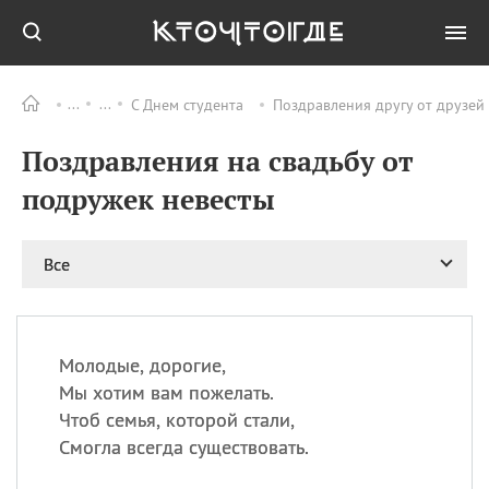
С Днем студента
Поздравления другу от друзей
Все
ПРАЗДНИКИ
Поздравления на свадьбу от
09.08
День памяти
великомученика и
подружек невесты
целителя Пантелеимона
11.08
Рождество святителя
Николая Чудотворца
Все
11.08
День «мусорной еды»
11.08
День полета на
воздушном шарике
Молодые, дорогие,
11.08
День Святой Клары —
Мы хотим вам пожелать.
покровительницы
Чтоб семья, которой стали,
телевидения
Смогла всегда существовать.