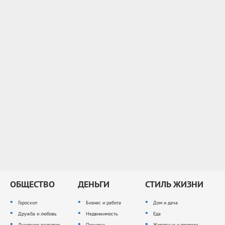
ОБЩЕСТВО
ДЕНЬГИ
СТИЛЬ ЖИЗНИ
Гороскоп
Бизнес и работа
Дом и дача
Дружба и любовь
Недвижимость
Еда
Духовное развитие
Покупки
Животные и природа