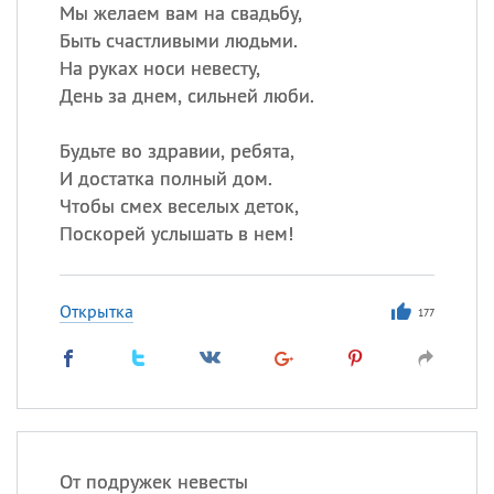
Все
ИМЕНА
Мы желаем вам на свадьбу,
Быть счастливыми людьми.
Сегодня празднуют именины
На руках носи невесту,
День за днем, сильней люби.
Герман
,
Иван
,
Клим
,
Еще
Будьте во здравии, ребята,
Анфиса
И достатка полный дом.
Чтобы смех веселых деток,
Посмотреть значение
и
Поскорей услышать в нем!
происхождение
Открытка
177
От подружек невесты