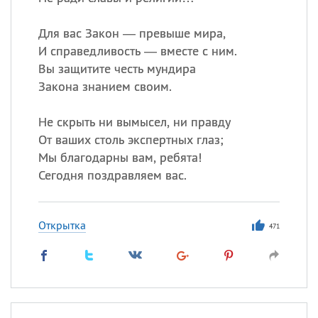
Все
ИМЕНА
Для вас Закон — превыше мира,
И справедливость — вместе с ним.
Сегодня празднуют именины
Вы защитите честь мундира
Закона знанием своим.
Александр
,
Макар
Не скрыть ни вымысел, ни правду
Анна
От ваших столь экспертных глаз;
Мы благодарны вам, ребята!
Сегодня поздравляем вас.
Посмотреть значение
и
происхождение
Открытка
471