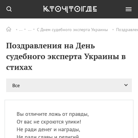
С Днем судебного эксперта Украины
Поздравлен
Все
ПРАЗДНИКИ
Поздравления на День
08.08
День «Счастье
случается» (Happiness
судебного эксперта Украины в
Happens Day)
стихах
08.08
День мира в Аугсбурге
08.08
Ермолаев день
09.08
День святого
Все
великомученика
Пантелеймона –
покровителя всех
врачей и целителя
Вы отличите ложь от правды,
больных
От вас не скроются улики!
09.08
День книголюбов (Book
Не ради денег и награды,
Lovers Day)
Не ради славы и религий…