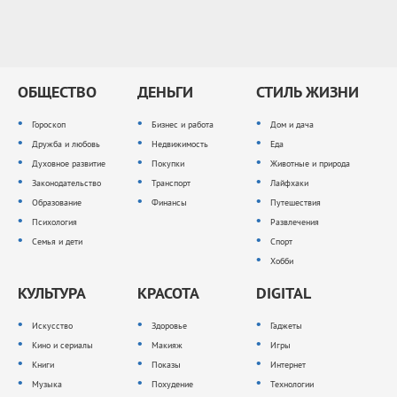
ОБЩЕСТВО
ДЕНЬГИ
СТИЛЬ ЖИЗНИ
Гороскоп
Бизнес и работа
Дом и дача
Дружба и любовь
Недвижимость
Еда
Духовное развитие
Покупки
Животные и природа
Законодательство
Транспорт
Лайфхаки
Образование
Финансы
Путешествия
Психология
Развлечения
Семья и дети
Спорт
Хобби
КУЛЬТУРА
КРАСОТА
DIGITAL
Искусство
Здоровье
Гаджеты
Кино и сериалы
Макияж
Игры
Книги
Показы
Интернет
Музыка
Похудение
Технологии