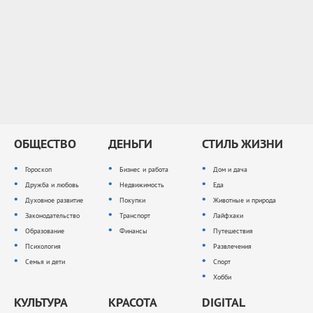
ОБЩЕСТВО
ДЕНЬГИ
СТИЛЬ ЖИЗНИ
Гороскоп
Бизнес и работа
Дом и дача
Дружба и любовь
Недвижимость
Еда
Духовное развитие
Покупки
Животные и природа
Законодательство
Транспорт
Лайфхаки
Образование
Финансы
Путешествия
Психология
Развлечения
Семья и дети
Спорт
Хобби
КУЛЬТУРА
КРАСОТА
DIGITAL