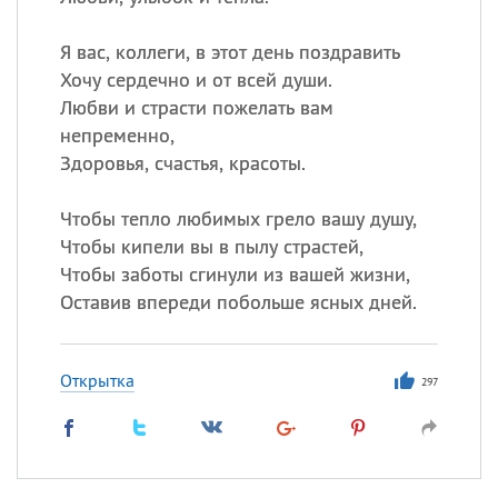
Все
ИМЕНА
Я вас, коллеги, в этот день поздравить
Хочу сердечно и от всей души.
Сегодня празднуют именины
Любви и страсти пожелать вам
непременно,
Александр
,
Макар
Здоровья, счастья, красоты.
Анна
Чтобы тепло любимых грело вашу душу,
Чтобы кипели вы в пылу страстей,
Чтобы заботы сгинули из вашей жизни,
Посмотреть значение
и
происхождение
Оставив впереди побольше ясных дней.
Открытка
297