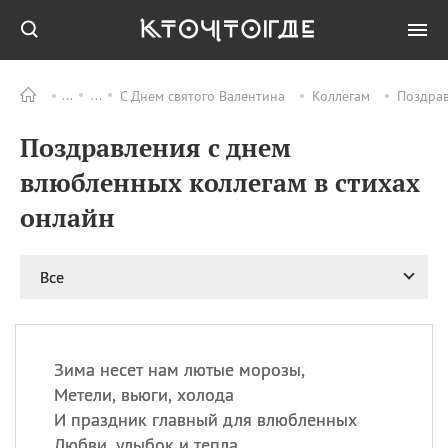
С Днем святого Валентина
Коллегам
Поздрав
Все
ПРАЗДНИКИ
Поздравления с днем
08.08
День «Счастье
случается» (Happiness
влюбленных коллегам в стихах
Happens Day)
онлайн
08.08
День мира в Аугсбурге
08.08
Ермолаев день
09.08
День святого
Все
великомученика
Пантелеймона –
покровителя всех
врачей и целителя
Зима несет нам лютые морозы,
больных
Метели, вьюги, холода
09.08
День книголюбов (Book
И праздник главный для влюбленных
Lovers Day)
Любви, улыбок и тепла.