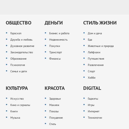
ОБЩЕСТВО
ДЕНЬГИ
СТИЛЬ ЖИЗНИ
Гороскоп
Бизнес и работа
Дом и дача
Дружба и любовь
Недвижимость
Еда
Духовное развитие
Покупки
Животные и природа
Законодательство
Транспорт
Лайфхаки
Образование
Финансы
Путешествия
Психология
Развлечения
Семья и дети
Спорт
Хобби
КУЛЬТУРА
КРАСОТА
DIGITAL
Искусство
Здоровье
Гаджеты
Кино и сериалы
Макияж
Игры
Книги
Показы
Интернет
Музыка
Похудение
Технологии
Стиль