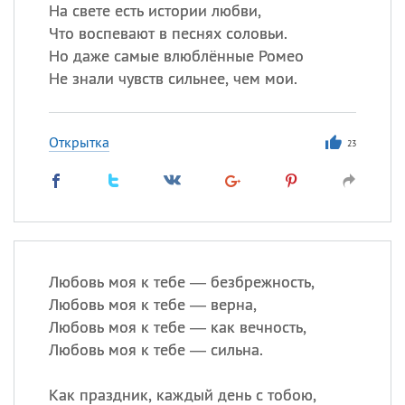
Все
ИМЕНА
На свете есть истории любви,
Что воспевают в песнях соловьи.
Сегодня празднуют именины
Но даже самые влюблённые Ромео
Не знали чувств сильнее, чем мои.
Герман
,
Иван
,
Клим
,
Еще
Анфиса
Открытка
23
Посмотреть значение
и
происхождение
Любовь моя к тебе — безбрежность,
Любовь моя к тебе — верна,
Любовь моя к тебе — как вечность,
Любовь моя к тебе — сильна.
Как праздник, каждый день с тобою,