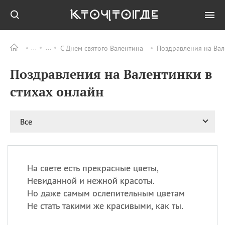
С Днем святого Валентина
Поздравления на Вал
Все
ПРАЗДНИКИ
Поздравления на Валентинки в
09.08
День памяти
великомученика и
стихах онлайн
целителя Пантелеимона
11.08
Рождество святителя
Николая Чудотворца
Все
11.08
День «мусорной еды»
11.08
День полета на
воздушном шарике
На свете есть прекрасные цветы,
11.08
День Святой Клары —
Невиданной и нежной красоты.
покровительницы
Но даже самым ослепительным цветам
телевидения
Не стать такими же красивыми, как ты.