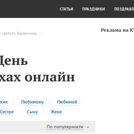
СТИЛЬ ЖИЗНИ
КУЛЬТУРА
КРА
СТАТЬИ
ПРАЗДНИКИ
ПОЗДРАВ
Реклама на 
 святого Валентина
День
хах онлайн
ткие
Любимому
Любимой
Сестре
Сыну
Жене
По популярности