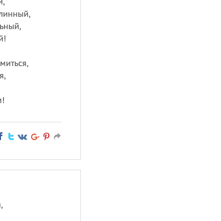
й,
длинный,
ьный,
й!
миться,
я,
!
,