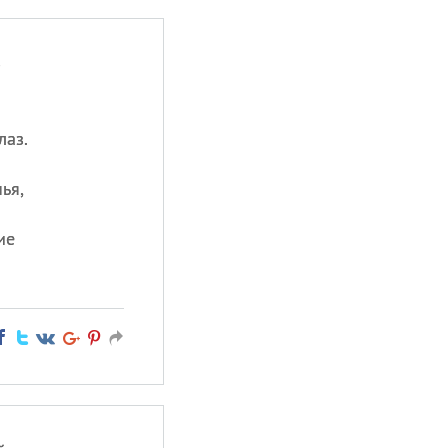
ю
лаз.
ья,
ие