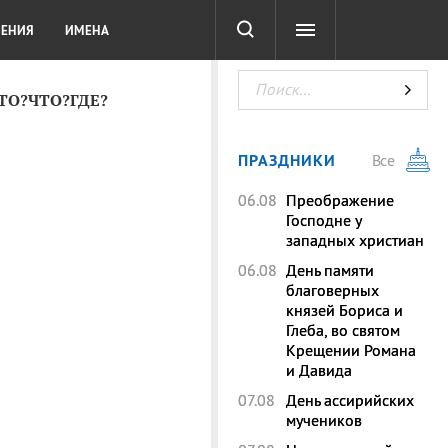
СОТА
DIGITAL
ТЕСТЫ
ЛЕНИЯ
ИМЕНА
КТО?ЧТО?ГДЕ?
ПРАЗДНИКИ
Все
06.08
Преображение
Господне у
западных христиан
06.08
День памяти
благоверных
князей Бориса и
Глеба, во святом
Крещении Романа
и Давида
07.08
День ассирийских
мучеников