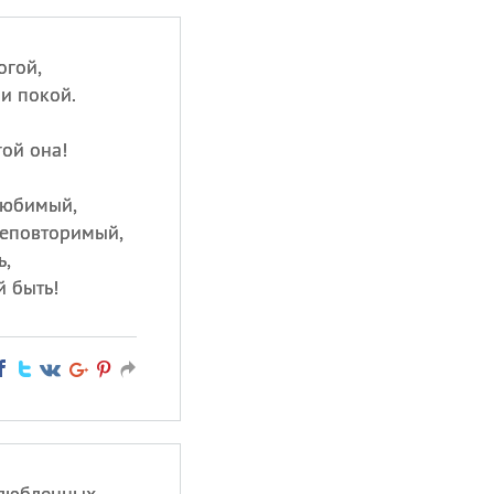
огой,
и покой.
гой она!
любимый,
неповторимый,
ь,
й быть!
влюбленных —