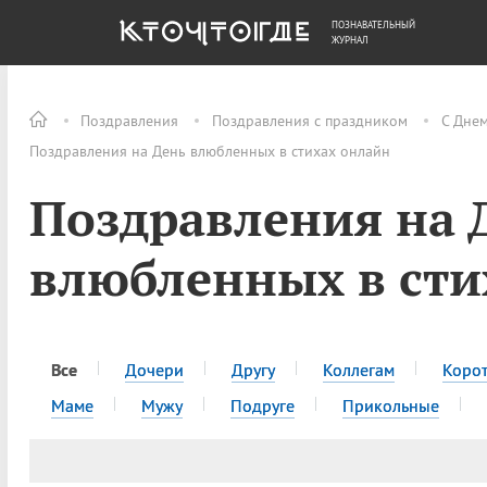
ПОЗНАВАТЕЛЬНЫЙ
ОБЩЕСТВО
ДЕНЬГИ
ЖУРНАЛ
Поздравления
Поздравления с праздником
С Днем
Поздравления на День влюбленных в стихах онлайн
Поздравления на 
влюбленных в сти
Все
Дочери
Другу
Коллегам
Коро
Маме
Мужу
Подруге
Прикольные