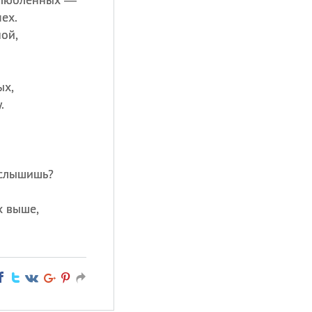
ех.
ой,
ых,
.
 слышишь?
х выше,