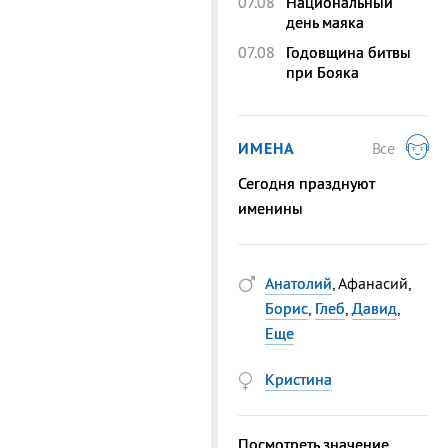
07.08
Национальный
день маяка
07.08
Годовщина битвы
при Бояка
ИМЕНА
Все
Сегодня празднуют
именины
Анатолий
, Афанасий,
Борис
,
Глеб
,
Давид
,
Еще
Кристина
Посмотреть значение