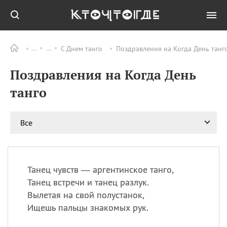
С Днем танго
Поздравления на Когда День танг
Все
ПРАЗДНИКИ
Поздравления на Когда День
08.08
День «Счастье
случается» (Happiness
танго
Happens Day)
08.08
День мира в Аугсбурге
Все
08.08
Ермолаев день
09.08
День святого
великомученика
Пантелеймона –
Танец чувств — аргентинское танго,
покровителя всех
врачей и целителя
Танец встречи и танец разлук.
больных
Вылетая на свой полустанок,
09.08
День книголюбов (Book
Ищешь пальцы знакомых рук.
Lovers Day)