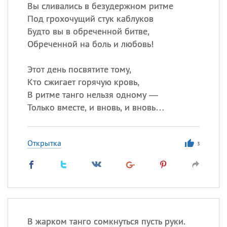
Вы сливались в безудержном ритме
Под грохочущий стук каблуков
Все
ИМЕНА
Будто вы в обреченной битве,
Сегодня празднуют именины
Обреченной на боль и любовь!
Этот день посвятите тому,
Александр
,
Макар
Кто сжигает горячую кровь,
Анна
В ритме танго нельзя одному —
Только вместе, и вновь, и вновь…
Посмотреть значение
и
происхождение
Открытка
3
В жарком танго сомкнуться пусть руки.