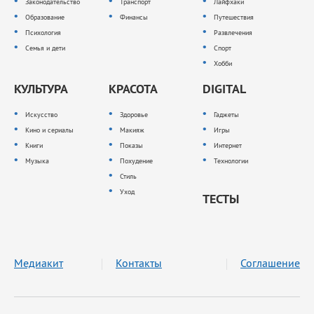
Законодательство
Транспорт
Лайфхаки
Образование
Финансы
Путешествия
Психология
Развлечения
Семья и дети
Спорт
Хобби
КУЛЬТУРА
КРАСОТА
DIGITAL
Искусство
Здоровье
Гаджеты
Кино и сериалы
Макияж
Игры
Книги
Показы
Интернет
Музыка
Похудение
Технологии
Стиль
Уход
ТЕСТЫ
Медиакит
Контакты
Соглашение