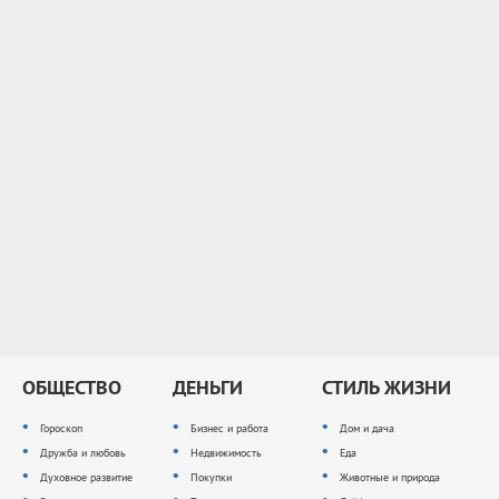
ОБЩЕСТВО
ДЕНЬГИ
СТИЛЬ ЖИЗНИ
Гороскоп
Бизнес и работа
Дом и дача
Дружба и любовь
Недвижимость
Еда
Духовное развитие
Покупки
Животные и природа