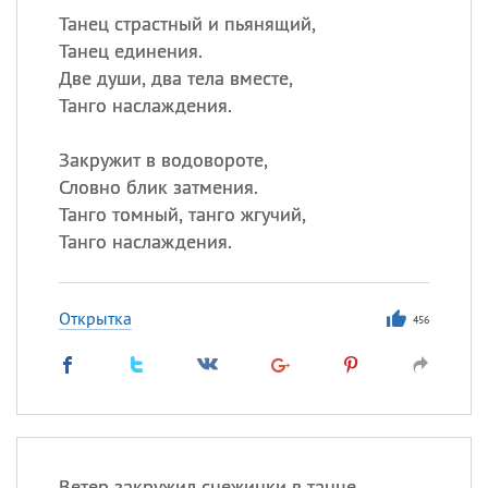
Танец страстный и пьянящий,
Танец единения.
Две души, два тела вместе,
Танго наслаждения.
Закружит в водовороте,
Словно блик затмения.
Танго томный, танго жгучий,
Танго наслаждения.
Открытка
456
Ветер закружил снежинки в танце