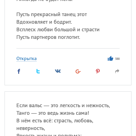
Пусть прекрасный танец этот
Все
ИМЕНА
Вдохновляет и бодрит.
Всплеск любви большой и страсти
Сегодня празднуют именины
Пусть партнеров поглотит.
Анатолий
, Афанасий,
Борис
,
Еще
Открытка
388
Кристина
Посмотреть значение
и
происхождение
Если вальс — это легкость и нежность,
Танго — это ведь жизнь сама!
В нём есть всё: страсть, любовь,
неверность,
Яркость жизни и полутьма;