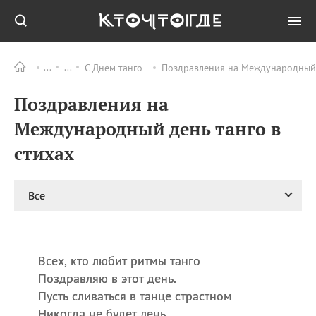
С Днем танго
Поздравления на Международный д
Все
ПРАЗДНИКИ
Поздравления на
06.08
Преображение
Господне у западных
Международный день танго в
христиан
стихах
06.08
День памяти
благоверных князей
Бориса и Глеба, во
святом Крещении
Все
Романа и Давида
07.08
День ассирийских
мучеников
Всех, кто любит ритмы танго
07.08
Национальный день
Поздравляю в этот день.
маяка
Пусть сливаться в танце страстном
07.08
Годовщина битвы при
Никогда не будет лень.
Бояка