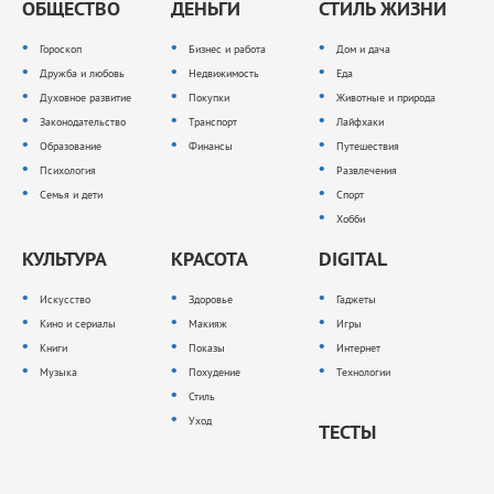
ОБЩЕСТВО
ДЕНЬГИ
СТИЛЬ ЖИЗНИ
Гороскоп
Бизнес и работа
Дом и дача
Дружба и любовь
Недвижимость
Еда
Духовное развитие
Покупки
Животные и природа
Законодательство
Транспорт
Лайфхаки
Образование
Финансы
Путешествия
Психология
Развлечения
Семья и дети
Спорт
Хобби
КУЛЬТУРА
КРАСОТА
DIGITAL
Искусство
Здоровье
Гаджеты
Кино и сериалы
Макияж
Игры
Книги
Показы
Интернет
Музыка
Похудение
Технологии
Стиль
Уход
ТЕСТЫ