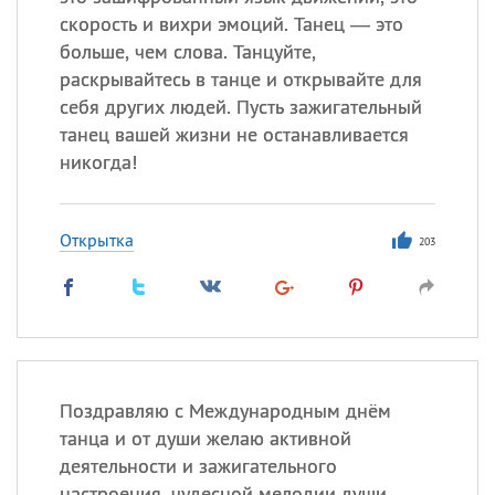
скорость и вихри эмоций. Танец — это
больше, чем слова. Танцуйте,
Все
ИМЕНА
раскрывайтесь в танце и открывайте для
себя других людей. Пусть зажигательный
Сегодня празднуют именины
танец вашей жизни не останавливается
никогда!
Анатолий
, Афанасий,
Борис
,
Еще
Открытка
203
Кристина
Посмотреть значение
и
происхождение
Поздравляю с Международным днём
танца и от души желаю активной
деятельности и зажигательного
настроения, чудесной мелодии души