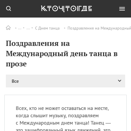
С Днем танца
Поздравления на Международный 
Все
ПРАЗДНИКИ
Поздравления на
06.08
Преображение
Господне у западных
Международный день танца в
христиан
прозе
06.08
День памяти
благоверных князей
Бориса и Глеба, во
святом Крещении
Все
Романа и Давида
07.08
День ассирийских
мучеников
Всех, кто не может оставаться на месте,
07.08
Национальный день
когда слышит музыку, поздравляем
маяка
с Международным днем танца! Танец —
07.08
Годовщина битвы при
это зашифрованный язык движений, это
Бояка