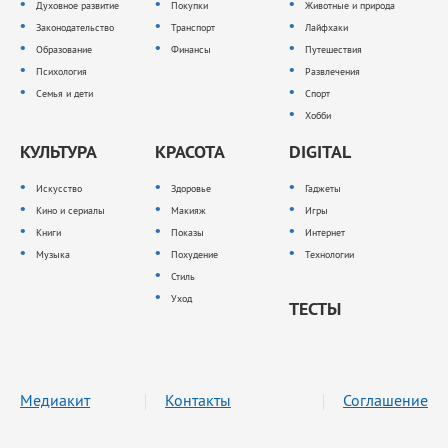
Духовное развитие
Покупки
Животные и природа
Законодательство
Транспорт
Лайфхаки
Образование
Финансы
Путешествия
Психология
Развлечения
Семья и дети
Спорт
Хобби
КУЛЬТУРА
КРАСОТА
DIGITAL
Искусство
Здоровье
Гаджеты
Кино и сериалы
Макияж
Игры
Книги
Показы
Интернет
Музыка
Похудение
Технологии
Стиль
Уход
ТЕСТЫ
Медиакит
Контакты
Соглашение