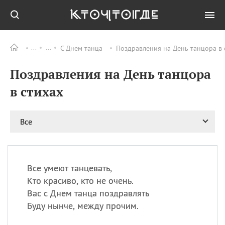
С Днем танца
Поздравления на День танцора в 
Все
ПРАЗДНИКИ
Поздравления на День танцора
09.08
День памяти жертв
атомной
в стихах
бомбардировки
Нагасаки
09.08
День переплетов
Все
09.08
Национальный женский
день
09.08
Национальный день
Все умеют танцевать,
рисового пудинга
Кто красиво, кто не очень.
09.08
День Дымняшки
Вас с Днем танца поздравлять
(Smokey Bear Day)
Буду нынче, между прочим.