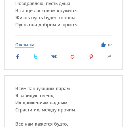
Все
ИМЕНА
Поздравляю, пусть душа
В танце ласковом кружится.
Сегодня празднуют именины
Жизнь пусть будет хороша.
Пусть она добром искрится.
Сергей
, Теодор,
Федор
Посмотреть значение
и
Открытка
происхождение
482
Всем танцующим парам
Я завидую очень,
Их движениям ладным,
Страсти их, между прочим.
Все нам кажется будто,