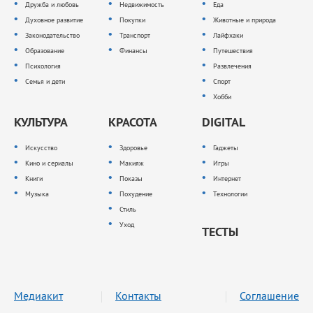
Дружба и любовь
Недвижимость
Еда
Духовное развитие
Покупки
Животные и природа
Законодательство
Транспорт
Лайфхаки
Образование
Финансы
Путешествия
Психология
Развлечения
Семья и дети
Спорт
Хобби
КУЛЬТУРА
КРАСОТА
DIGITAL
Искусство
Здоровье
Гаджеты
Кино и сериалы
Макияж
Игры
Книги
Показы
Интернет
Музыка
Похудение
Технологии
Стиль
Уход
ТЕСТЫ
Медиакит
Контакты
Соглашение