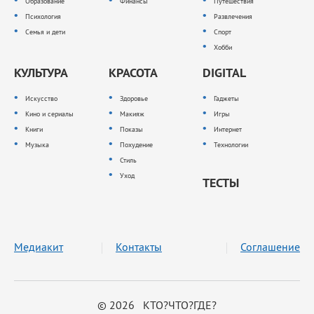
Образование
Финансы
Путешествия
Психология
Развлечения
Семья и дети
Спорт
Хобби
КУЛЬТУРА
КРАСОТА
DIGITAL
Искусство
Здоровье
Гаджеты
Кино и сериалы
Макияж
Игры
Книги
Показы
Интернет
Музыка
Похудение
Технологии
Стиль
Уход
ТЕСТЫ
Медиакит
Контакты
Соглашение
© 2026 КТО?ЧТО?ГДЕ?