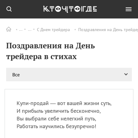
С Днем трейдера
Поздравления на День трейдер
Все
ПРАЗДНИКИ
Поздравления на День
08.08
День «Счастье
случается» (Happiness
трейдера в стихах
Happens Day)
08.08
День мира в Аугсбурге
Все
08.08
Ермолаев день
09.08
День святого
великомученика
Пантелеймона –
Купи-продай — вот вашей жизни суть,
покровителя всех
врачей и целителя
И прибыль увеличить бесконечно,
больных
Вы выбрали себе нелегкий путь,
09.08
День книголюбов (Book
Работать научились безупречно!
Lovers Day)