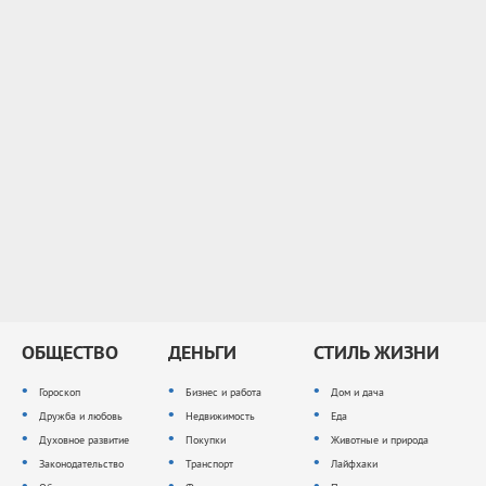
ОБЩЕСТВО
ДЕНЬГИ
СТИЛЬ ЖИЗНИ
Гороскоп
Бизнес и работа
Дом и дача
Дружба и любовь
Недвижимость
Еда
Духовное развитие
Покупки
Животные и природа
Законодательство
Транспорт
Лайфхаки