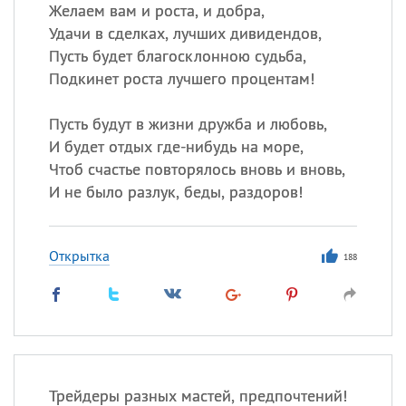
Желаем вам и роста, и добра,
Удачи в сделках, лучших дивидендов,
Все
ИМЕНА
Пусть будет благосклонною судьба,
Сегодня празднуют именины
Подкинет роста лучшего процентам!
Пусть будут в жизни дружба и любовь,
Александр
,
Макар
И будет отдых где-нибудь на море,
Анна
Чтоб счастье повторялось вновь и вновь,
И не было разлук, беды, раздоров!
Посмотреть значение
и
происхождение
Открытка
188
Трейдеры разных мастей, предпочтений!